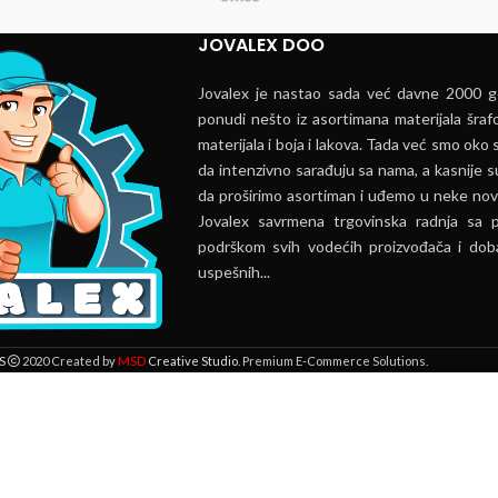
JOVALEX DOO
Jovalex je nastao sada već davne 2000 go
ponudi nešto iz asortimana materijala šrafo
materijala i boja i lakova. Tada već smo oko s
da intenzivno sarađuju sa nama, a kasnije s
da proširimo asortiman i uđemo u neke nov
Jovalex savrmena trgovinska radnja sa 
podrškom svih vodećih proizvođača i doba
uspešnih...
MSD
S
2020 Created by
Creative Studio
. Premium E-Commerce Solutions.
 lokaciji. Pregledavanjem ove veb stranice prihvatate našu upotrebu kolači