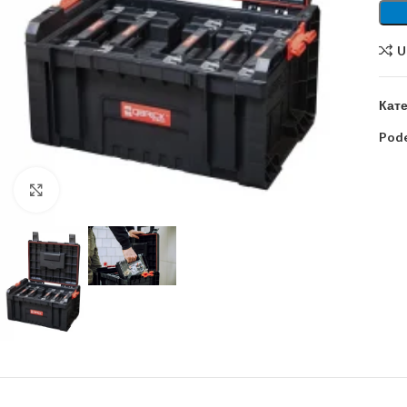
U
Кате
Pode
Kliknite za uvećanje