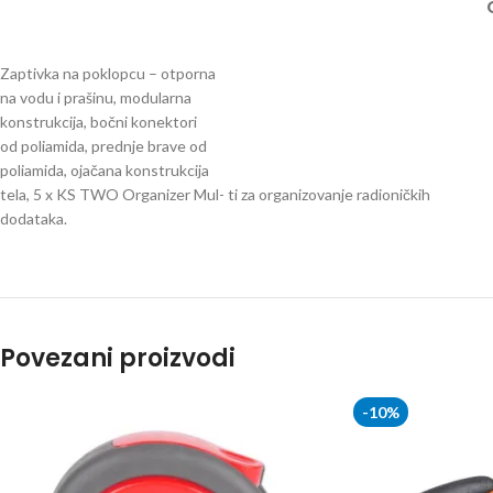
Zaptivka na poklopcu – otporna
na vodu i prašinu, modularna
konstrukcija, bočni konektori
od poliamida, prednje brave od
poliamida, ojačana konstrukcija
tela, 5 x KS TWO Organizer Mul- ti za organizovanje radioničkih
dodataka.
Povezani proizvodi
-10%