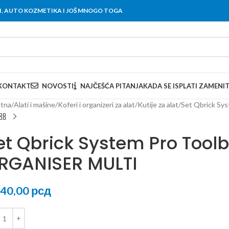
OVI, AUTO KOZMETIKA I JOŠ MNOGO TOGA
KONTAKT
NOVOSTI
NAJČEŠĆA PITANJA
KADA SE ISPLATI ZAMENI
tna
Alati i mašine
Koferi i organizeri za alat
Kutije za alat
Set Qbrick S
et Qbrick System Pro Tool
RGANISER MULTI
840,00
рсд