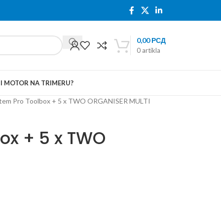
0,00
РСД
0
artikla
TI MOTOR NA TRIMERU?
ystem Pro Toolbox + 5 x TWO ORGANISER MULTI
box + 5 x TWO