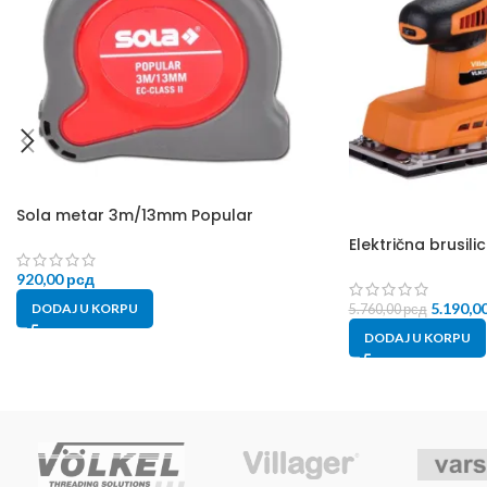
Sola metar 3m/13mm Popular
Električna brusili
920,00
рсд
5.190,0
DODAJ U KORPU
5.760,00
рсд
DODAJ U KORPU