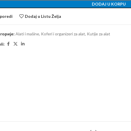
DODAJ U KORPU
poredi
Dodaj u Listu Želja
горије:
Alati i mašine
,
Koferi i organizeri za alat
,
Kutije za alat
li: