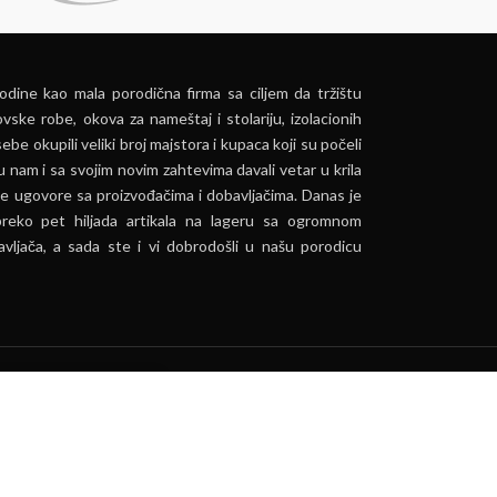
dine kao mala porodična firma sa ciljem da tržištu
vske robe, okova za nameštaj i stolariju, izolacionih
ebe okupili veliki broj majstora i kupaca koji su počeli
u nam i sa svojim novim zahtevima davali vetar u krila
e ugovore sa proizvođačima i dobavljačima. Danas je
preko pet hiljada artikala na lageru sa ogromnom
vljača, a sada ste i vi dobrodošli u našu porodicu
ća.
PRIHVATI