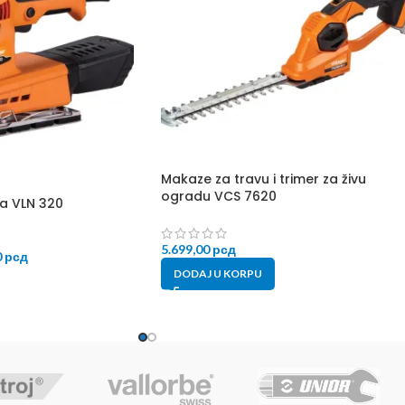
Makaze za travu i trimer za živu
ogradu VCS 7620
ca VLN 320
5.699,00
рсд
0
рсд
DODAJ U KORPU