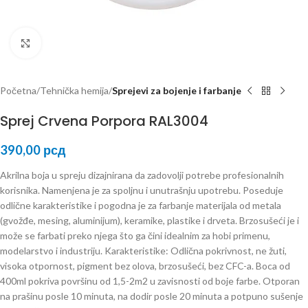
Kliknite za uvećanje
Početna
Tehnička hemija
Sprejevi za bojenje i farbanje
Sprej Crvena Porpora RAL3004
390,00
рсд
Akrilna boja u spreju dizajnirana da zadovolji potrebe profesionalnih
korisnika. Namenjena je za spoljnu i unutrašnju upotrebu. Poseduje
odlične karakteristike i pogodna je za farbanje materijala od metala
(gvožđe, mesing, aluminijum), keramike, plastike i drveta. Brzosušeći je i
može se farbati preko njega što ga čini idealnim za hobi primenu,
modelarstvo i industriju. Karakteristike: Odlična pokrivnost, ne žuti,
visoka otpornost, pigment bez olova, brzosušeći, bez CFC-a. Boca od
400ml pokriva površinu od 1,5-2m2 u zavisnosti od boje farbe. Otporan
na prašinu posle 10 minuta, na dodir posle 20 minuta a potpuno sušenje