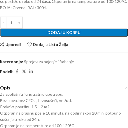
se postiže u roku od 24 časa. Otporan je na temperature od 100-120°C.
BOJA: Crvena; RAL: 3004.
DODAJ U KORPU
Uporedi
Dodaj u Listu Želja
Категорија:
Sprejevi za bojenje i farbanje
Podeli:
Opis
​​​​​​Za spoljašnju i unutrašnju upotrebu.
Bez olova, bez CFC-a, brzosušeći, ne žuti.
Prekriva površinu 1,5 – 2 m2.
Otporan na prašinu posle 10 minuta, na dodir nakon 20 min, potpuno
sušenje u roku od 24h.
Otporan je na temperature od 100-120°C