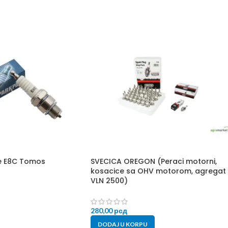
ke E8C Tomos
SVECICA OREGON (Peraci motorni,
kosacice sa OHV motorom, agregat
VLN 2500)
280,00
рсд
DODAJ U KORPU