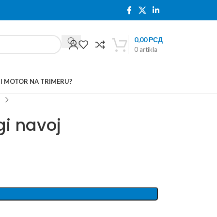
0,00
РСД
0
artikla
TI MOTOR NA TRIMERU?
i navoj