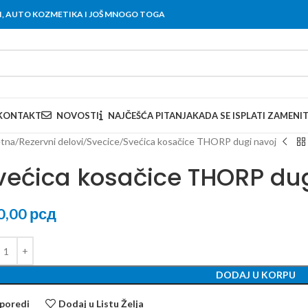
OVI, AUTO KOZMETIKA I JOŠ MNOGO TOGA
KONTAKT
NOVOSTI
NAJČEŠĆA PITANJA
KADA SE ISPLATI ZAMENI
tna
Rezervni delovi
Svecice
Svećica kosačice THORP dugi navoj
većica kosačice THORP dug
0,00
рсд
DODAJ U KORPU
poredi
Dodaj u Listu Želja