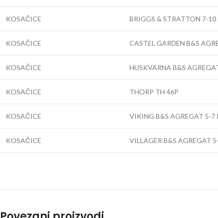
KOSAČICE
BRIGGS & STRATTON 7-10
KOSAČICE
CASTEL GARDEN B&S AGRE
KOSAČICE
HUSKVARNA B&S AGREGAT
KOSAČICE
THORP TH 46P
KOSAČICE
VIKING B&S AGREGAT 5-7 
KOSAČICE
VILLAGER B&S AGREGAT 5-
Povezani proizvodi