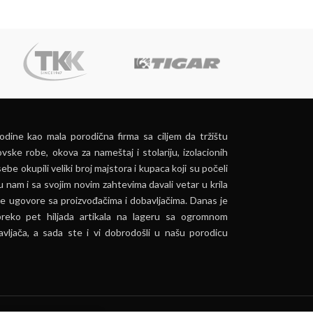
dine kao mala porodična firma sa ciljem da tržištu
vske robe, okova za nameštaj i stolariju, izolacionih
ebe okupili veliki broj majstora i kupaca koji su počeli
u nam i sa svojim novim zahtevima davali vetar u krila
e ugovore sa proizvođačima i dobavljačima. Danas je
preko pet hiljada artikala na lageru sa ogromnom
vljača, a sada ste i vi dobrodošli u našu porodicu