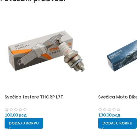
Svećica testere THORP L7T
Svećica Moto Bi
100,00
рсд
130,00
рсд
DODAJ U KORPU
DODAJ U KORPU