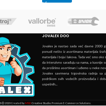
JOVALEX DOO
Jovalex je nastao sada već davne 2000 go
ponudi nešto iz asortimana materijala šrafo
materijala i boja i lakova. Tada već smo oko s
da intenzivno sarađuju sa nama, a kasnije s
da proširimo asortiman i uđemo u neke nov
Jovalex savrmena trgovinska radnja sa 
podrškom svih vodećih proizvođača i doba
uspešnih...
MSD
S
2020 Created by
Creative Studio
. Premium E-Commerce Solutions.