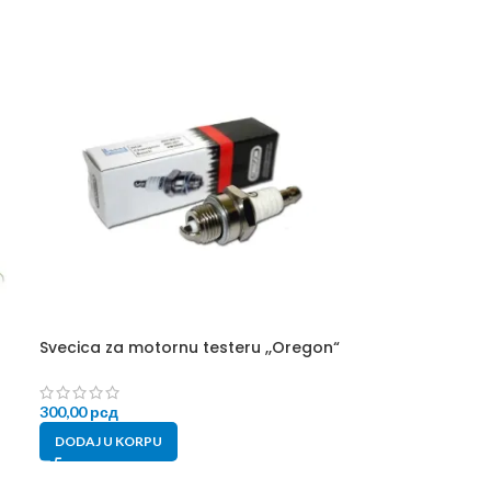
Svecica za motornu testeru ,,Oregon“
300,00
рсд
DODAJ U KORPU