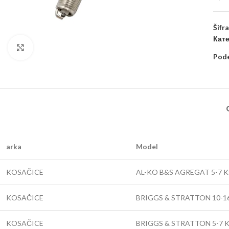
Šifr
Кате
Kliknite za uvećanje
Pode
arka
Model
KOSAČICE
AL-KO B&S AGREGAT 5-7 K
KOSAČICE
BRIGGS & STRATTON 10-1
KOSAČICE
BRIGGS & STRATTON 5-7 