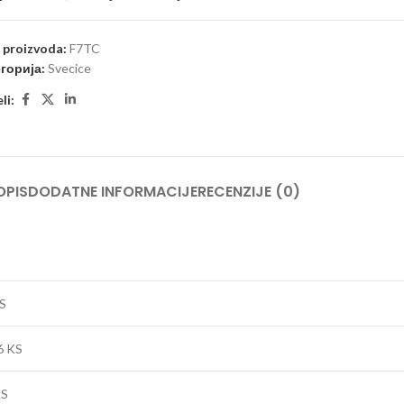
a proizvoda:
F7TC
горија:
Svecice
li:
OPIS
DODATNE INFORMACIJE
RECENZIJE (0)
S
6 KS
KS