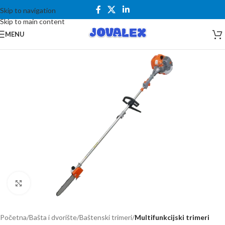
Skip to navigation
Skip to main content
MENU
Kliknite za uvećanje
Početna
Bašta i dvorište
Baštenski trimeri
Multifunkcijski trimeri