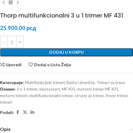
Thorp multifunkcionalni 3 u 1 trimer MF 431
25.900,00
рсд
DODAJ U KORPU
Uporedi
Dodaj u Listu Želja
Категорије:
Multifunkcijski trimeri
,
Bašta i dvorište
,
Trimeri za travu
Ознаке:
3 u 1 trimer
,
elastostart
,
MF 431
,
motorni trimer MF 431
,
motorni trimeri
,
multifunkcionalni trimer
,
strune za trimer
,
thorp trimer
,
trimeri
Podeli:
Opis