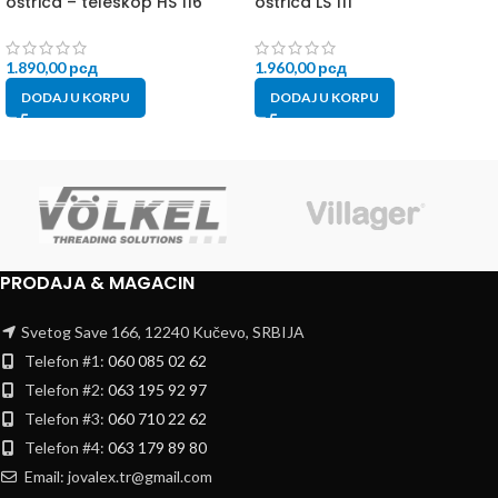
oštrica – teleskop HS 116
oštrica LS 111
1.890,00
рсд
1.960,00
рсд
DODAJ U KORPU
DODAJ U KORPU
PRODAJA & MAGACIN
Svetog Save 166, 12240 Kučevo, SRBIJA
Telefon #1:
060 085 02 62
Telefon #2:
063 195 92 97
Telefon #3:
060 710 22 62
Telefon #4:
063 179 89 80
Email: jovalex.tr@gmail.com