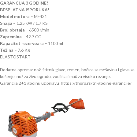
GARANCIJA 3 GODINE!
BESPLATNA ISPORUKA!
Model motora
– MF431
Snaga
– 1.25 kW / 1.7 KS
Broj obrtaja
– 6500 r/min
Zapremina
– 42.7 CC
Kapacitet rezervoara
– 1100 ml
Težina
– 7.6 Kg
ELASTOSTART
Dodatna oprema: nož, štitnik glave, remen, bočica za mešavinu i glava za
košenje, nož za živu ogradu, vodilica i mač za visoko rezanje.
Garancija 2+1 godinu uz prijavu https://thorp.rs/tri-godine-garancije/