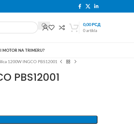
0,00
РСД
0
artikla
TI MOTOR NA TRIMERU?
silica 1200W INGCO PBS12001
CO PBS12001