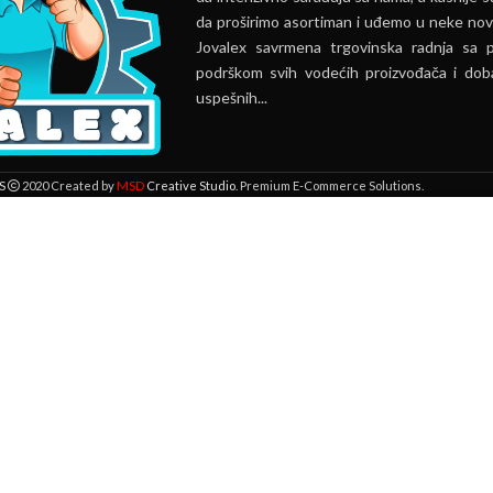
da proširimo asortiman i uđemo u neke nov
Jovalex savrmena trgovinska radnja sa 
podrškom svih vodećih proizvođača i doba
uspešnih...
MSD
S
2020 Created by
Creative Studio
. Premium E-Commerce Solutions.
 lokaciji. Pregledavanjem ove veb stranice prihvatate našu upotrebu kolači