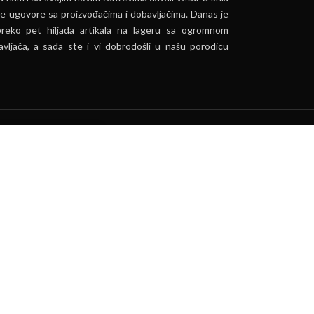
e ugovore sa proizvođačima i dobavljačima. Danas je
preko pet hiljada artikala na lageru sa ogromnom
vljača, a sada ste i vi dobrodošli u našu porodicu
ća.
PRIHVATI