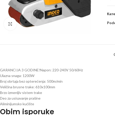
Кате
Pode
Kliknite za uvećanje
GARANCIJA 3 GODINE!Napon: 220-240V 50/60Hz
Ulazna snaga: 1200W
Broj obrtaja bez opterećenja: 500m/min
Veličina brusne trake: 610x100mm
Brzo izmenljiv sistem trake
Deo za usisavanje prašine
Aliminijumsko kućište
Obim isporuke