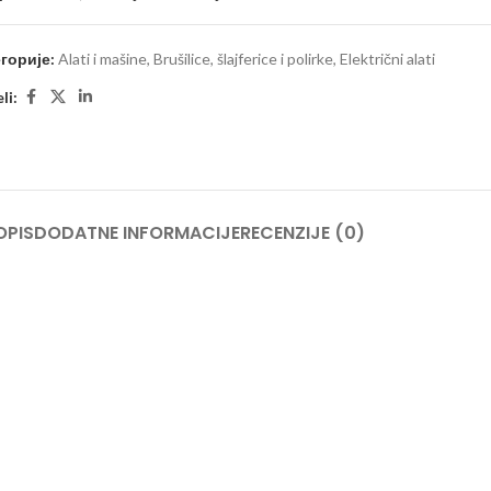
горије:
Alati i mašine
,
Brušilice, šlajferice i polirke
,
Električni alati
li:
OPIS
DODATNE INFORMACIJE
RECENZIJE (0)