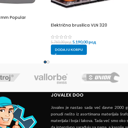
3mm Popular
Električna brusilica VLN 320
5.190,00
рсд
5.760,00
рсд
DODAJ U KORPU
JOVALEX DOO
Jovalex je nastao sada već davne 2000 go
ponudi nešto iz asortimana materijala šrafo
materijala i boja i lakova. Tada već smo oko s
da intenzivno sarađuju sa nama, a kasnije s