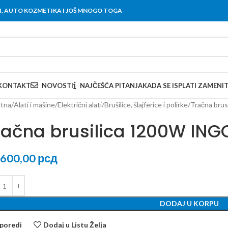
OVI, AUTO KOZMETIKA I JOŠ MNOGO TOGA
KONTAKT
NOVOSTI
NAJČEŠĆA PITANJA
KADA SE ISPLATI ZAMENI
tna
Alati i mašine
Električni alati
Brušilice, šlajferice i polirke
Tračna bru
račna brusilica 1200W ING
.600,00
рсд
DODAJ U KORPU
poredi
Dodaj u Listu Želja