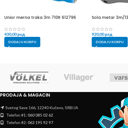
Unior merna traka 3m 710R 612796
Sola metar 3m/1
430,00
рсд
920,00
рсд
DODAJ U KORPU
DODAJ U KORPU
PRODAJA & MAGACIN
Svetog Save 166, 12240 Kučevo, SRBIJA
Telefon #1:
060 085 02 62
Telefon #2:
063 195 92 97