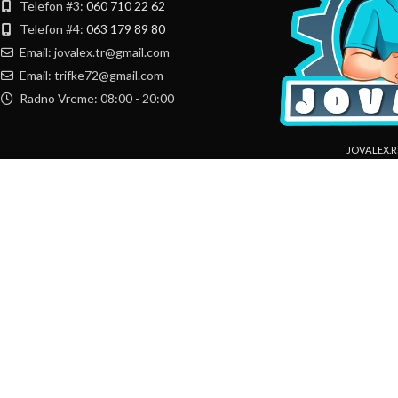
Telefon #3:
060 710 22 62
Telefon #4:
063 179 89 80
Email: jovalex.tr@gmail.com
Email: trifke72@gmail.com
Radno Vreme: 08:00 - 20:00
JOVALEX.R
Mi koristimo kolačiće da bismo poboljšali vaše iskustvo na našoj veb