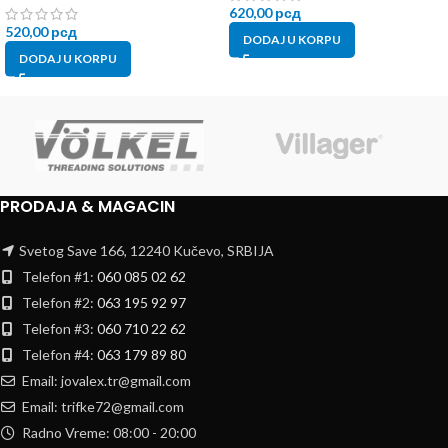
620,00
рсд
520,00
рсд
DODAJ U KORPU
DODAJ U KORPU
PRODAJA & MAGACIN
Svetog Save 166, 12240 Kučevo, SRBIJA
Telefon #1:
060 085 02 62
Telefon #2:
063 195 92 97
Telefon #3:
060 710 22 62
Telefon #4:
063 179 89 80
Email: jovalex.tr@gmail.com
Email: trifke72@gmail.com
Radno Vreme: 08:00 - 20:00