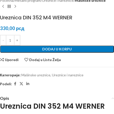
Početna
Metalni program
Ureznice i nareznice
Mašinske ureznice
Ureznica DIN 352 M4 WERNER
330,00
рсд
DODAJ U KORPU
Uporedi
Dodaj u Listu Želja
Категорије:
Mašinske ureznice
,
Ureznice i nareznice
Podeli:
Opis
Ureznica DIN 352 M4 WERNER