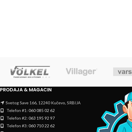
PRODAJA & MAGACIN
Svetog Save 166, 12240 Kučevo, SRBIJA
Telefon #1:
060 085 02 62
Telefon #2:
063 195 92 97
Telefon #3:
060 710 22 62