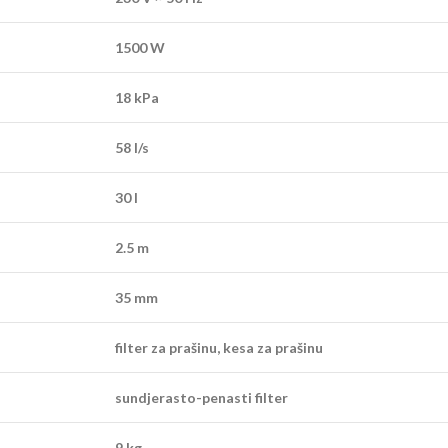
1500 W
18 kPa
58 l/s
30 l
2.5 m
35 mm
filter za prašinu, kesa za prašinu
sundjerasto-penasti filter
9 kg