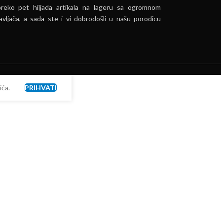
preko pet hiljada artikala na lageru sa ogromnom
vljača, a sada ste i vi dobrodošli u našu porodicu
ća.
PRIHVATI