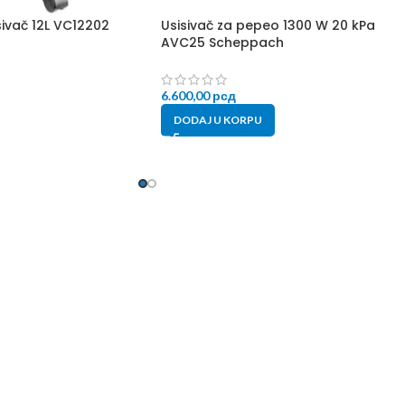
ivač 12L VC12202
Usisivač za pepeo 1300 W 20 kPa
AVC25 Scheppach
6.600,00
рсд
DODAJ U KORPU