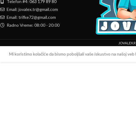
Telefon #4:
063 179 89 80
Email: jovalex.tr@gmail.com
Email: trifke72@gmail.com
Radno Vreme: 08:00 - 20:00
JOVALEX.R
Mi koristimo kolačiće da bismo poboljšali vaše iskustvo na našoj veb