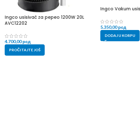
Ingco Vakum usis
Ingco usisivač za pepeo 1200W 20L
AVC12202
5.350,00
рсд
DODAJ U KORPU
4.700,00
рсд
PROČITAJTE JOŠ