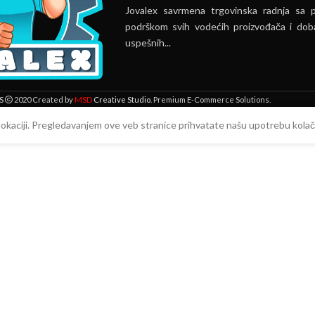
Jovalex savrmena trgovinska radnja sa 
podrškom svih vodećih proizvođača i doba
uspešnih...
MSD
S
2020 Created by
Creative Studio
. Premium E-Commerce Solutions.
 lokaciji. Pregledavanjem ove veb stranice prihvatate našu upotrebu kolači