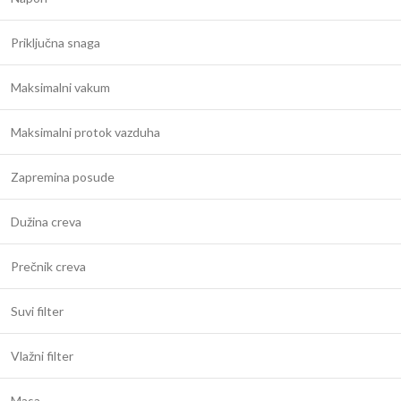
Priključna snaga
Maksimalni vakum
Maksimalni protok vazduha
Zapremina posude
Dužina creva
Prečnik creva
Suvi filter
Vlažni filter
Masa