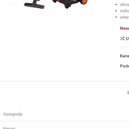
okrug
ručk
adapt
Nema
U
Кате
Pode
Kategorija
Napon