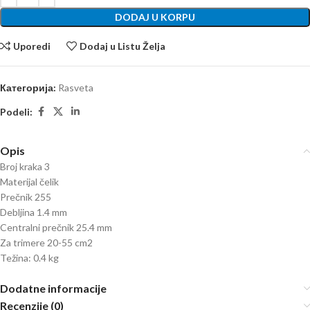
DODAJ U KORPU
Uporedi
Dodaj u Listu Želja
Категорија:
Rasveta
Podeli:
Opis
Broj kraka 3
Materijal čelik
Prečnik 255
Debljina 1.4 mm
Centralni prečnik 25.4 mm
Za trimere 20-55 cm2
Težina: 0.4 kg
Dodatne informacije
Recenzije (0)