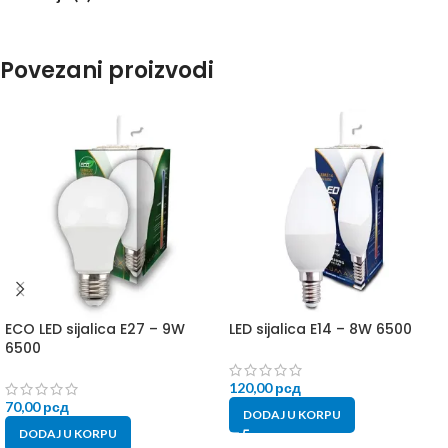
Povezani proizvodi
ECO LED sijalica E27 – 9W
LED sijalica E14 – 8W 6500
6500
120,00
рсд
70,00
рсд
DODAJ U KORPU
DODAJ U KORPU