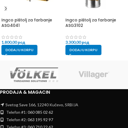
Ingco pištolj za farbanje
Ingco pištolj za farbanje
ASG4041
ASG3102
1.800,00
рсд
3.300,00
рсд
DODAJ U KORPU
DODAJ U KORPU
PRODAJA & MAGACIN
Svetog Save 166, 12240 Kučevo, SRBIJA
Telefon #1:
060 085 02 62
Telefon #2:
063 195 92 97
Telefon #3:
060 710 22 62