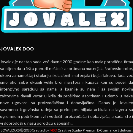
JOVALEX DOO
Jovalex je nastao sada već davne 2000 godine kao mala porodična firma
sa ciljem da tržištu ponudi nešto iz asortimana materijala šrafovske robe,
okova za nameštaj i stolariju, izolacionih materijala i boja i lakova. Tada već
smo oko sebe okupili veliki broj majstora i kupaca koji su počeli da
intenzivno sarađuju sa nama, a kasnije su nam i sa svojim novim
zahtevima davali vetar u krila da proširimo asortiman i uđemo u neke
nove ugovore sa proizvođačima i dobavljačima. Danas je Jovalex
savrmena trgovinska radnja sa preko pet hiljada artikala na lageru sa
ogromnom podrškom svih vodećih proizvođača i dobavljača, a sada ste i
vi dobrodošli u našu porodicu uspešnih...
MSD
JOVALEX.RS
2020 Created by
Creative Studio
. Premium E-Commerce Solutions.