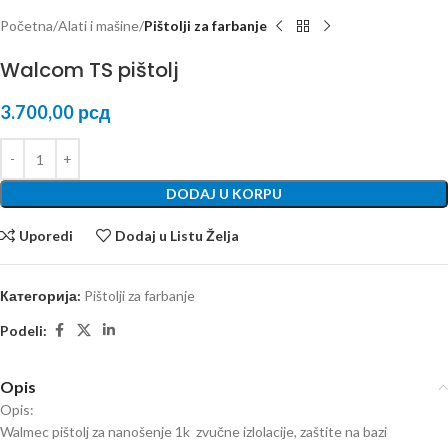
Početna
Alati i mašine
Pištolji za farbanje
Walcom TS pištolj
3.700,00
рсд
DODAJ U KORPU
Uporedi
Dodaj u Listu Želja
Категорија:
Pištolji za farbanje
Podeli:
Opis
Opis:
Walmec pištolj za nanošenje 1k zvučne izlolacije, zaštite na bazi