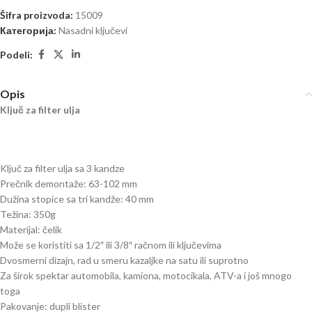
Šifra proizvoda:
15009
Категорија:
Nasadni ključevi
Podeli:
Opis
Ključ za filter ulja
Ključ za filter ulja sa 3 kandze
Prečnik demontaže: 63-102 mm
Dužina stopice sa tri kandže: 40 mm
Težina: 350g
Materijal: čelik
Može se koristiti sa 1/2″ ili 3/8″ račnom ili ključevima
Dvosmerni dizajn, rad u smeru kazaljke na satu ili suprotno
Za širok spektar automobila, kamiona, motocikala, ATV-a i još mnogo
toga
Pakovanje: dupli blister