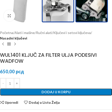
Kliknite za uvećanje
Početna
Alati i mašine
Ručni alati
Ključevi i setovi ključeva
Nasadni ključevi
WUL1401 KLJUČ ZA FILTER ULJA PODESIVI
WADFOW
650,00
рсд
DODAJ U KORPU
Uporedi
Dodaj u Listu Želja