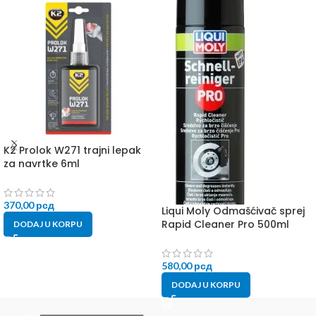
K2 Prolok W271 trajni lepak
za navrtke 6ml
370,00
рсд
Liqui Moly Odmašćivač sprej
Rapid Cleaner Pro 500ml
DODAJ U KORPU
580,00
рсд
DODAJ U KORPU