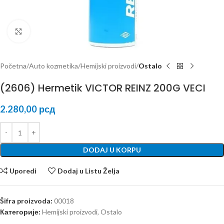
Kliknite za uvećanje
Početna
Auto kozmetika
Hemijski proizvodi
Ostalo
(2606) Hermetik VICTOR REINZ 200G VECI
2.280,00
рсд
DODAJ U KORPU
Uporedi
Dodaj u Listu Želja
Šifra proizvoda:
00018
Категорије:
Hemijski proizvodi
,
Ostalo