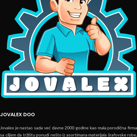
JOVALEX DOO
Jovalex je nastao sada već davne 2000 godine kao mala porodična firma
sa ciljem da tržištu ponudi nešto iz asortimana materijala šrafovske robe,