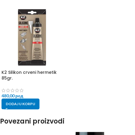
K2 Silikon crveni hermetik
85gr.
480,00
рсд
DODAJ U KORPU
Povezani proizvodi