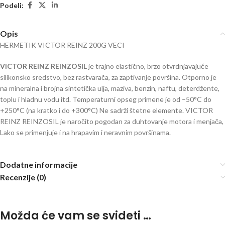
Podeli:
Opis
HERMETIK VICTOR REINZ 200G VECI
VICTOR REINZ REINZOSIL
je trajno elastično, brzo otvrdnjavajuće
silikonsko sredstvo, bez rastvarača, za zaptivanje površina. Otporno je
na mineralna i brojna sintetička ulja, maziva, benzin, naftu, deterdžente,
toplu i hladnu vodu itd. Temperaturni opseg primene je od –50°C do
+250°C (na kratko i do +300°C) Ne sadrži štetne elemente. VICTOR
REINZ REINZOSIL je naročito pogodan za duhtovanje motora i menjača,
Lako se primenjuje i na hrapavim i neravnim površinama.
Dodatne informacije
Recenzije (0)
Možda će vam se svideti …