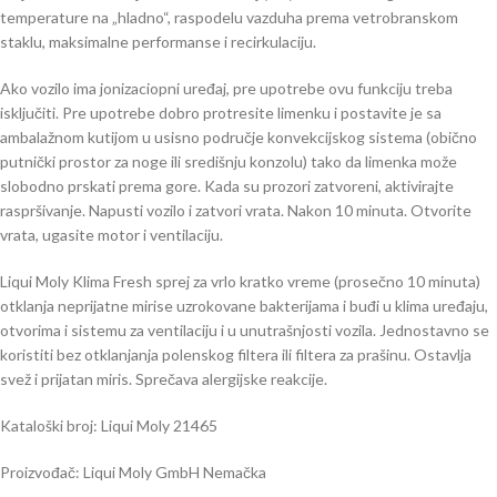
temperature na „hladno“, raspodelu vazduha prema vetrobranskom
staklu, maksimalne performanse i recirkulaciju.
Ako vozilo ima jonizaciopni uređaj, pre upotrebe ovu funkciju treba
isključiti. Pre upotrebe dobro protresite limenku i postavite je sa
ambalažnom kutijom u usisno područje konvekcijskog sistema (obično
putnički prostor za noge ili središnju konzolu) tako da limenka može
slobodno prskati prema gore. Kada su prozori zatvoreni, aktivirajte
raspršivanje. Napusti vozilo i zatvori vrata. Nakon 10 minuta. Otvorite
vrata, ugasite motor i ventilaciju.
Liqui Moly Klima Fresh sprej za vrlo kratko vreme (prosečno 10 minuta)
otklanja neprijatne mirise uzrokovane bakterijama i buđi u klima uređaju,
otvorima i sistemu za ventilaciju i u unutrašnjosti vozila. Jednostavno se
koristiti bez otklanjanja polenskog filtera ili filtera za prašinu. Ostavlja
svež i prijatan miris. Sprečava alergijske reakcije.
Kataloški broj: Liqui Moly 21465
Proizvođač: Liqui Moly GmbH Nemačka