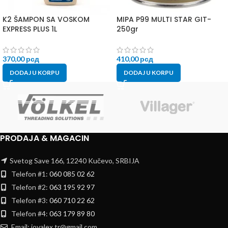
K2 ŠAMPON SA VOSKOM
MIPA P99 MULTI STAR GIT-
EXPRESS PLUS 1L
250gr
370,00
рсд
410,00
рсд
DODAJ U KORPU
DODAJ U KORPU
PRODAJA & MAGACIN
Svetog Save 166, 12240 Kučevo, SRBIJA
Telefon #1:
060 085 02 62
Telefon #2:
063 195 92 97
Telefon #3:
060 710 22 62
Telefon #4:
063 179 89 80
Email: jovalex.tr@gmail.com