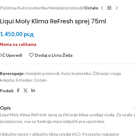
Početna
Auto kozmetika
Hemijski proizvodi
Ostalo
Liqui Moly Klima ReFresh sprej 75ml
1.450,00
рсд
Nema na zalihama
Uporedi
Dodaj u Listu Želja
Категорије:
Hemijski proizvodi
,
Auto kozmetika
,
Čišćenje i nega
kokpita
,
Enterijer
,
Ostalo
Podeli:
Opis
Liqui Moly Klima ReFresh sprej za čišćenje klima uređaja vozila. Za vozila s
jonizatorom, ova se funkcija mora isključiti pre upotrebe.
Uključite motor i uključite klima uređaj (AC). Postavite regulator