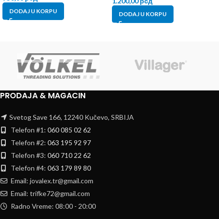
1.200,00
рсд
DODAJ U KORPU
DODAJ U KORPU
PRODAJA & MAGACIN
Svetog Save 166, 12240 Kučevo, SRBIJA
Telefon #1:
060 085 02 62
Telefon #2:
063 195 92 97
Telefon #3:
060 710 22 62
Telefon #4:
063 179 89 80
Email: jovalex.tr@gmail.com
Email: trifke72@gmail.com
Radno Vreme: 08:00 - 20:00