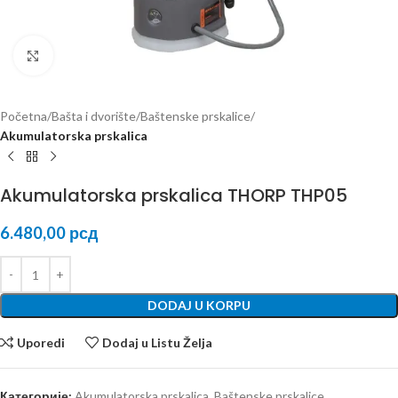
Kliknite za uvećanje
Početna
Bašta i dvorište
Baštenske prskalice
Akumulatorska prskalica
Akumulatorska prskalica THORP THP05
6.480,00
рсд
DODAJ U KORPU
Uporedi
Dodaj u Listu Želja
Категорије:
Akumulatorska prskalica
,
Baštenske prskalice