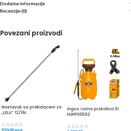
Dodatne informacije
Recenzije (0)
Povezani proizvodi
Nastavak sa prekidacem za
Ingco ručna prskalica 5l
,,LELU“ 12/16L
HSPP30502
950,00
рсд