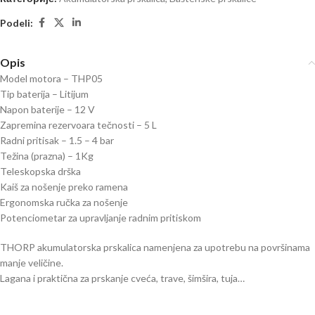
Podeli:
Opis
Model motora – THP05
Tip baterija – Litijum
Napon baterije – 12 V
Zapremina rezervoara tečnosti – 5 L
Radni pritisak – 1.5 – 4 bar
Težina (prazna) – 1Kg
Teleskopska drška
Kaiš za nošenje preko ramena
Ergonomska ručka za nošenje
Potenciometar za upravljanje radnim pritiskom
THORP akumulatorska prskalica namenjena za upotrebu na površinama
manje veličine.
Lagana i praktična za prskanje cveća, trave, šimšira, tuja…