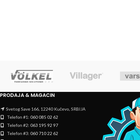
PRODAJA & MAGACIN
Svetog Save 166, 12240 Kučevo, SRBIJA
Telefon #1:
060 085 02 62
Telefon #2:
063 195 92 97
Telefon #3:
060 710 22 62