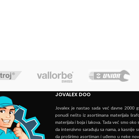
JOVALEX DOO
Jovalex je nastao sada već davne 2000 go
ponudi nešto iz asortimana materijala šrafo
materijala i boja i lakova. Tada već smo oko s
da intenzivno sarađuju sa nama, a kasnije s
da proširimo asortiman i uđemo u neke nov