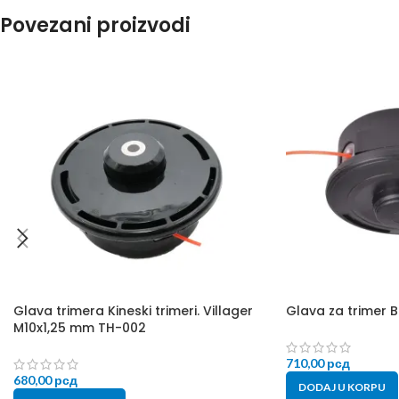
Povezani proizvodi
Glava trimera Kineski trimeri. Villager
Glava za trimer B
M10x1,25 mm TH-002
710,00
рсд
680,00
рсд
DODAJ U KORPU