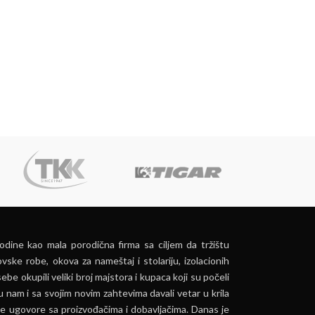
dine kao mala porodična firma sa ciljem da tržištu
vske robe, okova za nameštaj i stolariju, izolacionih
ebe okupili veliki broj majstora i kupaca koji su počeli
u nam i sa svojim novim zahtevima davali vetar u krila
e ugovore sa proizvođačima i dobavljačima. Danas je