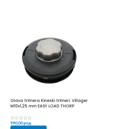
Glava trimera Kineski trimeri. Villager
Oprtač za trim
M10x1,25 mm EASY LOAD THORP
1.190,00
рсд
990,00
рсд
DODAJ U KORP