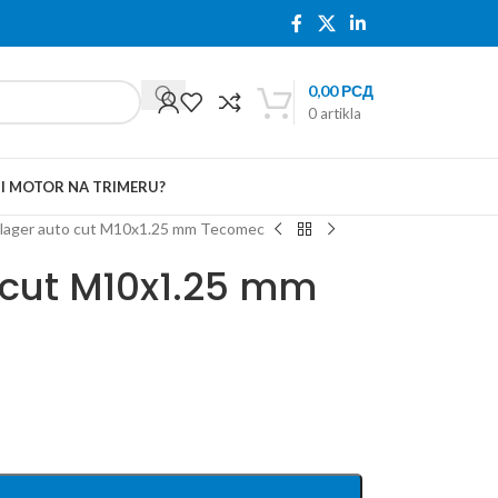
0,00
РСД
0
artikla
TI MOTOR NA TRIMERU?
illager auto cut M10x1.25 mm Tecomec
o cut M10x1.25 mm