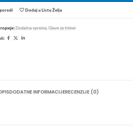
poredi
Dodaj u Listu Želja
горије:
Dodatna oprema
,
Glave za trimer
li:
OPIS
DODATNE INFORMACIJE
RECENZIJE (0)