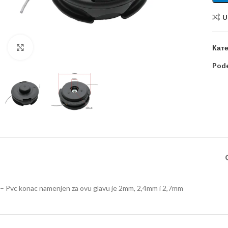
U
Kliknite za uvećanje
Кате
Pode
– Pvc konac namenjen za ovu glavu je 2mm, 2,4mm i 2,7mm