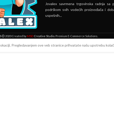
Jovalex savrmena trgovinska radnja sa 
podrškom svih vodećih proizvođača i doba
uspešnih...
MSD
S
2020 Created by
Creative Studio
. Premium E-Commerce Solutions.
 lokaciji. Pregledavanjem ove veb stranice prihvatate našu upotrebu kolači