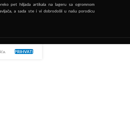
preko pet hiljada artikala na lageru sa ogromnom
vljača, a sada ste i vi dobrodošli u našu porodicu
ća.
PRIHVATI