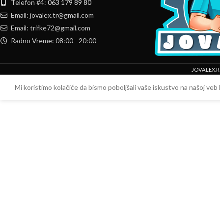
Telefon #4:
063 179 89 80
Email: jovalex.tr@gmail.com
Email: trifke72@gmail.com
Radno Vreme: 08:00 - 20:00
JOVALEX.R
Mi koristimo kolačiće da bismo poboljšali vaše iskustvo na našoj veb