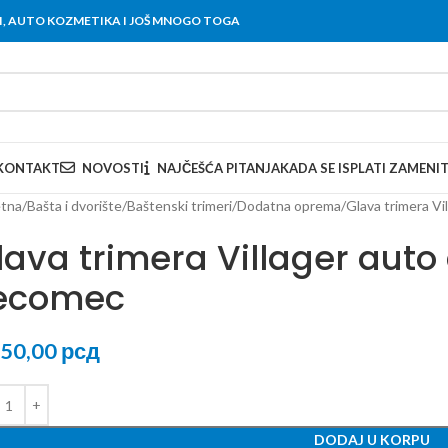
OVI, AUTO KOZMETIKA I JOŠ MNOGO TOGA
KONTAKT
NOVOSTI
NAJČEŠĆA PITANJA
KADA SE ISPLATI ZAMENI
tna
Bašta i dvorište
Baštenski trimeri
Dodatna oprema
Glava trimera V
lava trimera Villager aut
ecomec
050,00
рсд
DODAJ U KORPU