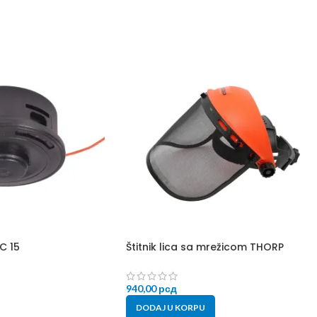
C 15
Štitnik lica sa mrežicom THORP
940,00
рсд
DODAJ U KORPU