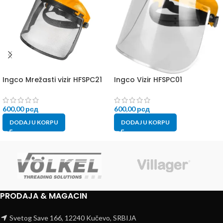
Ingco Mrežasti vizir HFSPC21
Ingco Vizir HFSPC01
600,00
рсд
600,00
рсд
DODAJ U KORPU
DODAJ U KORPU
PRODAJA & MAGACIN
Svetog Save 166, 12240 Kučevo, SRBIJA