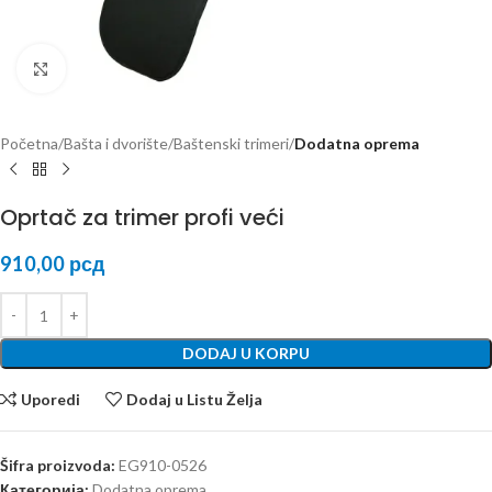
Kliknite za uvećanje
Početna
Bašta i dvorište
Baštenski trimeri
Dodatna oprema
Oprtač za trimer profi veći
910,00
рсд
DODAJ U KORPU
Uporedi
Dodaj u Listu Želja
Šifra proizvoda:
EG910-0526
Категорија:
Dodatna oprema