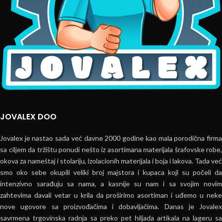
JOVALEX DOO
Jovalex je nastao sada već davne 2000 godine kao mala porodična firma
sa ciljem da tržištu ponudi nešto iz asortimana materijala šrafovske robe,
okova za nameštaj i stolariju, izolacionih materijala i boja i lakova. Tada već
smo oko sebe okupili veliki broj majstora i kupaca koji su počeli da
intenzivno sarađuju sa nama, a kasnije su nam i sa svojim novim
zahtevima davali vetar u krila da proširimo asortiman i uđemo u neke
nove ugovore sa proizvođačima i dobavljačima. Danas je Jovalex
savrmena trgovinska radnja sa preko pet hiljada artikala na lageru sa