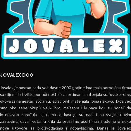
JOVALEX DOO
Jovalex je nastao sada već davne 2000 godine kao mala porodična firma
sa ciljem da tržištu ponudi nešto iz asortimana materijala šrafovske robe,
okova za nameštaj i stolariju, izolacionih materijala i boja i lakova. Tada već
smo oko sebe okupili veliki broj majstora i kupaca koji su počeli da
intenzivno sarađuju sa nama, a kasnije su nam i sa svojim novim
zahtevima davali vetar u krila da proširimo asortiman i uđemo u neke
nove ugovore sa proizvođačima i dobavljačima. Danas je Jovalex