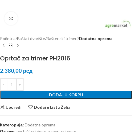
Kliknite za uvećanje
Početna
Bašta i dvorište
Baštenski trimeri
Dodatna oprema
Oprtač za trimer PH2016
2.380,00
рсд
DODAJ U KORPU
Uporedi
Dodaj u Listu Želja
Категорија:
Dodatna oprema
Ознаке:
oprtači za trimer
,
remen za trimer