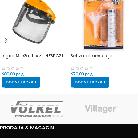
Ingco Mrežasti vizir HFSPC21
Set za zamenu ulja
600,00
рсд
670,00
рсд
DODAJ U KORPU
DODAJ U KORPU
PRODAJA & MAGACIN