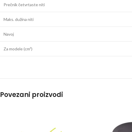
Prečnik četvrtaste niti
Maks. dužina niti
Navoj
Za modele (cm³)
Povezani proizvodi