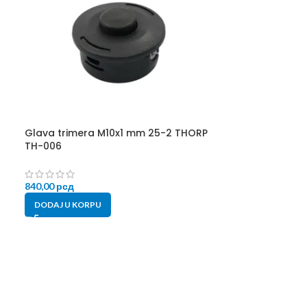
Glava trimera M10x1 mm 25-2 THORP
Glava za trim
TH-006
990,00
рсд
840,00
рсд
DODAJ U KORP
DODAJ U KORPU