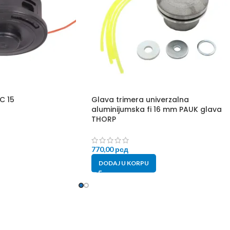
C 15
Glava trimera univerzalna
aluminijumska fi 16 mm PAUK glava
THORP
770,00
рсд
DODAJ U KORPU