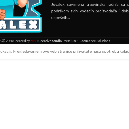
Jovalex savrmena trgovinska radnja sa 
podrškom svih vodećih proizvođača i doba
uspešnih...
MSD
S
2020 Created by
Creative Studio
. Premium E-Commerce Solutions.
 lokaciji. Pregledavanjem ove veb stranice prihvatate našu upotrebu kolači