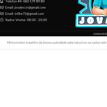
Telefon #4:
063 179 89 80
Email: jovalex.tr@gmail.com
Email: trifke72@gmail.com
Radno Vreme: 08:00 - 20:00
JOVALEX.R
Mi koristimo kolačiće da bismo poboljšali vaše iskustvo na našoj veb