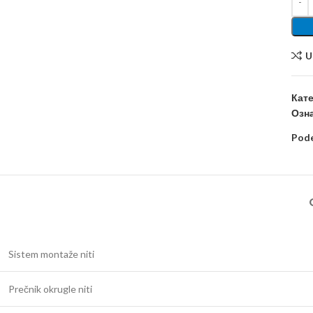
U
Кате
Озна
Pode
Sistem montaže niti
Prečnik okrugle niti