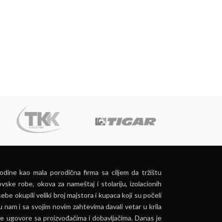
dine kao mala porodična firma sa ciljem da tržištu
vske robe, okova za nameštaj i stolariju, izolacionih
ebe okupili veliki broj majstora i kupaca koji su počeli
u nam i sa svojim novim zahtevima davali vetar u krila
e ugovore sa proizvođačima i dobavljačima. Danas je