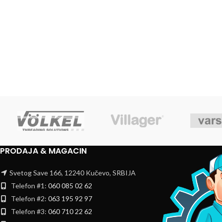
PRODAJA & MAGACIN
Svetog Save 166, 12240 Kučevo, SRBIJA
Telefon #1:
060 085 02 62
Telefon #2:
063 195 92 97
Telefon #3:
060 710 22 62