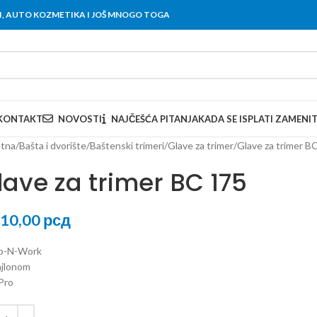
OVI, AUTO KOZMETIKA I JOŠ MNOGO TOGA
KONTAKT
NOVOSTI
NAJČEŠĆA PITANJA
KADA SE ISPLATI ZAMENI
tna
Bašta i dvorište
Baštenski trimeri
Glave za trimer
Glave za trimer B
lave za trimer BC 175
210,00
рсд
p-N-Work
ajlonom
 Pro