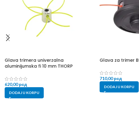
Glava trimera univerzalna
Glava za trimer B
aluminijumska fi 10 mm THORP
710,00
рсд
620,00
рсд
DODAJ U KORPU
DODAJ U KORPU