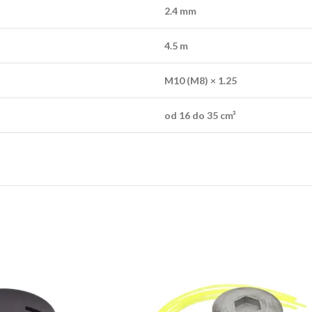
2.4 mm
4.5 m
M10 (M8) × 1.25
od 16 do 35 cm³