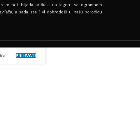
preko pet hiljada artikala na lageru sa ogromnom
vljača, a sada ste i vi dobrodošli u našu porodicu
ća.
PRIHVATI