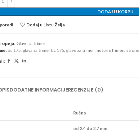
DODAJ U KORPU
poredi
Dodaj u Listu Želja
горија:
Glave za trimer
ке:
bc 175
,
glava za trimer bc 175
,
glave za trimer
,
motorni trimeri
,
strune
li:
OPIS
DODATNE INFORMACIJE
RECENZIJE (0)
Ručno
od 2.4 do 2.7 mm