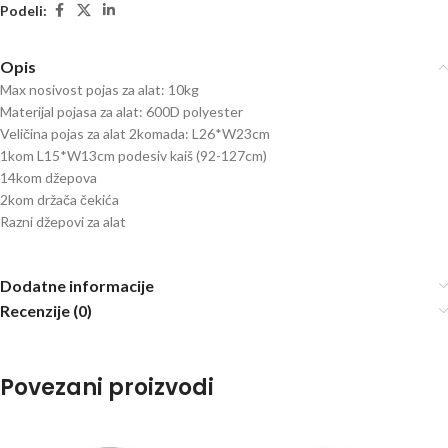
Podeli:
Opis
Max nosivost pojas za alat: 10kg
Materijal pojasa za alat: 600D polyester
Veličina pojas za alat 2komada: L26*W23cm
1kom L15*W13cm podesiv kaiš (92-127cm)
14kom džepova
2kom držača čekića
Razni džepovi za alat
Dodatne informacije
Recenzije (0)
Povezani proizvodi