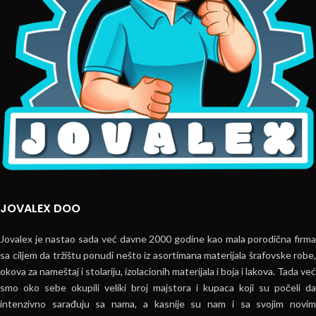
JOVALEX DOO
Jovalex je nastao sada već davne 2000 godine kao mala porodična firma
sa ciljem da tržištu ponudi nešto iz asortimana materijala šrafovske robe,
okova za nameštaj i stolariju, izolacionih materijala i boja i lakova. Tada već
smo oko sebe okupili veliki broj majstora i kupaca koji su počeli da
intenzivno sarađuju sa nama, a kasnije su nam i sa svojim novim