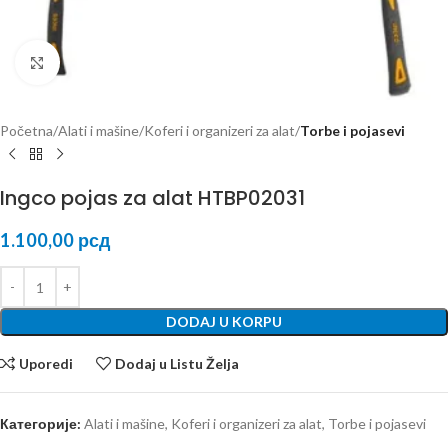
Kliknite za uvećanje
Početna
Alati i mašine
Koferi i organizeri za alat
Torbe i pojasevi
Ingco pojas za alat HTBP02031
1.100,00
рсд
DODAJ U KORPU
Uporedi
Dodaj u Listu Želja
Категорије:
Alati i mašine
,
Koferi i organizeri za alat
,
Torbe i pojasevi