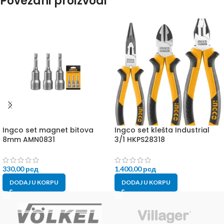
Povezani proizvodi
Ingco set magnet bitova
Ingco set klešta Industrial
8mm AMN0831
3/1 HKPS28318
330,00
рсд
1.400,00
рсд
DODAJ U KORPU
DODAJ U KORPU