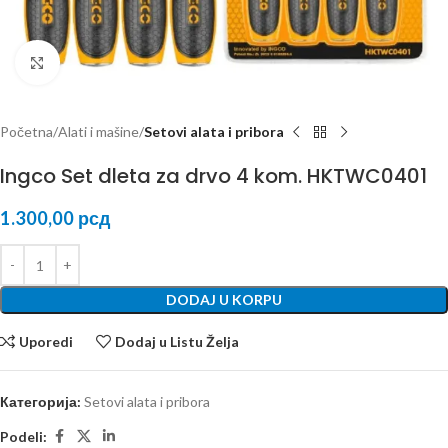
Kliknite za uvećanje
Početna
Alati i mašine
Setovi alata i pribora
Ingco Set dleta za drvo 4 kom. HKTWC0401
1.300,00
рсд
DODAJ U KORPU
Uporedi
Dodaj u Listu Želja
Категорија:
Setovi alata i pribora
Podeli: