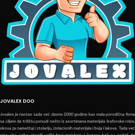
JOVALEX DOO
Jovalex je nastao sada već davne 2000 godine kao mala porodična firma
sa ciljem da tržištu ponudi nešto iz asortimana materijala šrafovske robe,
okova za nameštaj i stolariju, izolacionih materijala i boja i lakova. Tada već
smo oko sebe okupili veliki broj majstora i kupaca koji su počeli da