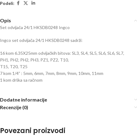
Podeli:
Opis
Set odvijača 24/1 HKSDB0248 Ingco
Ingco set odvijača 24/1 HKSDB0248 sadrži:
16 kom 6.35X25mm odvijačkih bitova: SL3, SL4, SL5, SL6, SL6, SL7,
PH1, PH2, PH2, PH3, PZ1, PZ2, T10,
T15, T20, T25
7 kom 1/4” : 5mm, 6mm, 7mm, 8mm, 9mm, 10mm, 11mm
1 kom drška sa račnom
Dodatne informacije
Recenzije (0)
Povezani proizvodi