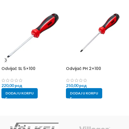
Odvijač SL 5×100
Odvijač PH 2×100
220,00
рсд
250,00
рсд
DODAJ U KORPU
DODAJ U KORPU