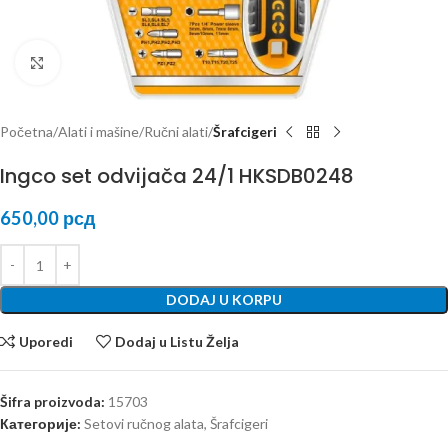
Kliknite za uvećanje
Početna
Alati i mašine
Ručni alati
Šrafcigeri
Ingco set odvijača 24/1 HKSDB0248
650,00
рсд
DODAJ U KORPU
Uporedi
Dodaj u Listu Želja
Šifra proizvoda:
15703
Категорије:
Setovi ručnog alata
,
Šrafcigeri