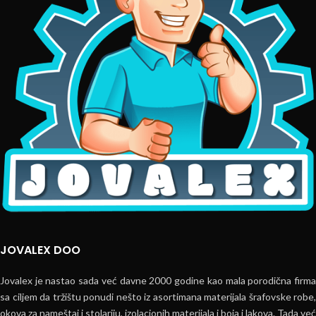
JOVALEX DOO
Jovalex je nastao sada već davne 2000 godine kao mala porodična firma
sa ciljem da tržištu ponudi nešto iz asortimana materijala šrafovske robe,
okova za nameštaj i stolariju, izolacionih materijala i boja i lakova. Tada već