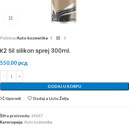
Kliknite za uvećanje
Početna
Auto kozmetika
K2 Sil silikon sprej 300ml.
550,00
рсд
DODAJ U KORPU
Uporedi
Dodaj u Listu Želja
Šifra proizvoda:
14567
Категорија:
Auto kozmetika