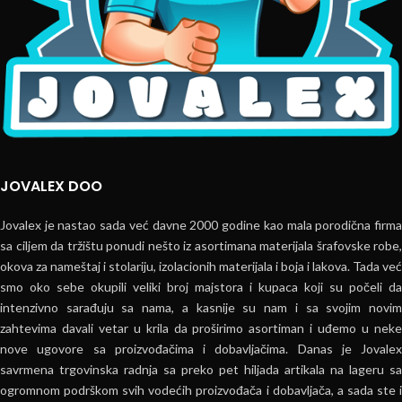
JOVALEX DOO
Jovalex je nastao sada već davne 2000 godine kao mala porodična firma
sa ciljem da tržištu ponudi nešto iz asortimana materijala šrafovske robe,
okova za nameštaj i stolariju, izolacionih materijala i boja i lakova. Tada već
smo oko sebe okupili veliki broj majstora i kupaca koji su počeli da
intenzivno sarađuju sa nama, a kasnije su nam i sa svojim novim
zahtevima davali vetar u krila da proširimo asortiman i uđemo u neke
nove ugovore sa proizvođačima i dobavljačima. Danas je Jovalex
savrmena trgovinska radnja sa preko pet hiljada artikala na lageru sa
ogromnom podrškom svih vodećih proizvođača i dobavljača, a sada ste i