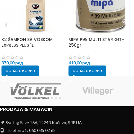
K2 ŠAMPON SA VOSKOM
MIPA P99 MULTI STAR GIT-
EXPRESS PLUS 1L
250gr
370,00
рсд
410,00
рсд
DODAJ U KORPU
DODAJ U KORPU
PRODAJA & MAGACIN
Svetog Save 166, 12240 Kučevo, SRBIJA
Telefon #1:
060 085 02 62