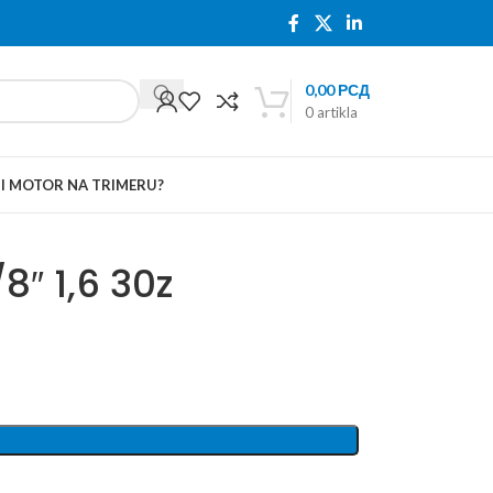
0,00
РСД
0
artikla
TI MOTOR NA TRIMERU?
″ 1,6 30z