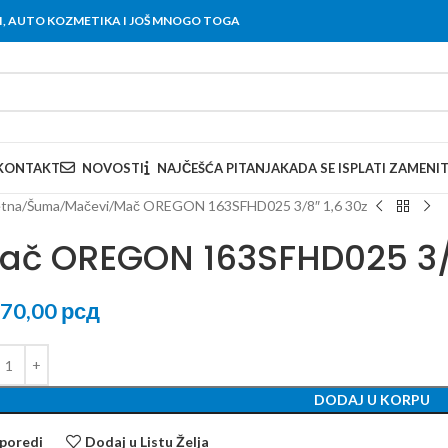
OVI, AUTO KOZMETIKA I JOŠ MNOGO TOGA
KONTAKT
NOVOSTI
NAJČEŠĆA PITANJA
KADA SE ISPLATI ZAMENI
tna
Šuma
Mačevi
Mač OREGON 163SFHD025 3/8″ 1,6 30z
ač OREGON 163SFHD025 3/8
070,00
рсд
DODAJ U KORPU
poredi
Dodaj u Listu Želja