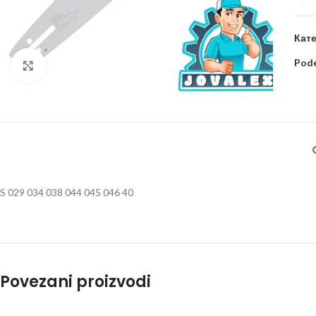
Кате
Pode
Kliknite za uvećanje
S 029 034 038 044 045 046 40
Povezani proizvodi