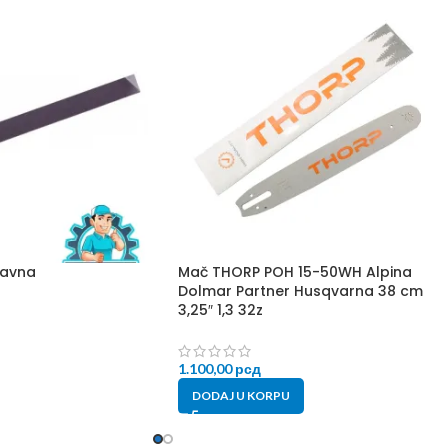
ravna
Mač THORP POH 15-50WH Alpina
Dolmar Partner Husqvarna 38 cm
3,25″ 1,3 32z
1.100,00
рсд
DODAJ U KORPU