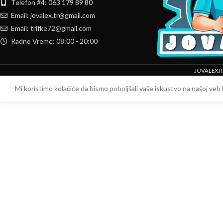
Telefon #4:
063 179 89 80
Email: jovalex.tr@gmail.com
Email: trifke72@gmail.com
Radno Vreme: 08:00 - 20:00
JOVALEX.R
Mi koristimo kolačiće da bismo poboljšali vaše iskustvo na našoj veb