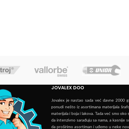
JOVALEX DOO
Jovalex je nastao sada već davne 2000 go
ponudi nešto iz asortimana materijala šrafo
materijala i boja i lakova. Tada već smo oko s
da intenzivno sarađuju sa nama, a kasnije s
da proširimo asortiman i uđemo u neke nov