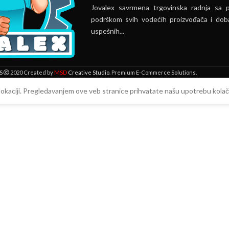
Jovalex savrmena trgovinska radnja sa 
podrškom svih vodećih proizvođača i doba
uspešnih...
MSD
S
2020 Created by
Creative Studio
. Premium E-Commerce Solutions.
 lokaciji. Pregledavanjem ove veb stranice prihvatate našu upotrebu kolači