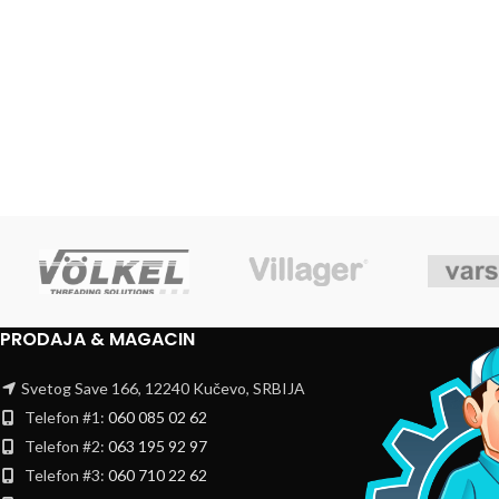
PRODAJA & MAGACIN
Svetog Save 166, 12240 Kučevo, SRBIJA
Telefon #1:
060 085 02 62
Telefon #2:
063 195 92 97
Telefon #3:
060 710 22 62