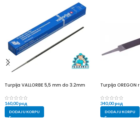
Turpija VALLORBE 5,5 mm do 3.2mm
Turpija OREGON 
160,00
рсд
340,00
рсд
DODAJ U KORPU
DODAJ U KORPU