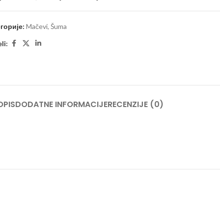
горије:
Mačevi
,
Šuma
li:
OPIS
DODATNE INFORMACIJE
RECENZIJE (0)