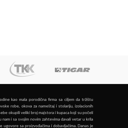
dine kao mala porodična firma sa ciljem da tržištu
vske robe, okova za nameštaj i stolariju, izolacionih
ebe okupili veliki broj majstora i kupaca koji su počeli
u nam i sa svojim novim zahtevima davali vetar u krila
e ugovore sa proizvođačima i dobavljačima. Danas je