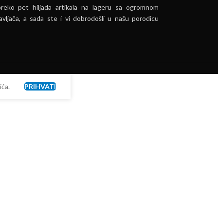
preko pet hiljada artikala na lageru sa ogromnom
vljača, a sada ste i vi dobrodošli u našu porodicu
ća.
PRIHVATI