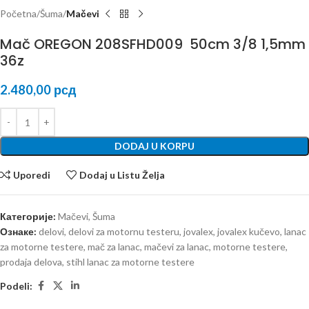
Početna
Šuma
Mačevi
Mač OREGON 208SFHD009 50cm 3/8 1,5mm
36z
2.480,00
рсд
DODAJ U KORPU
Uporedi
Dodaj u Listu Želja
Категорије:
Mačevi
,
Šuma
Ознаке:
delovi
,
delovi za motornu testeru
,
jovalex
,
jovalex kučevo
,
lanac
za motorne testere
,
mač za lanac
,
mačevi za lanac
,
motorne testere
,
prodaja delova
,
stihl lanac za motorne testere
Podeli: