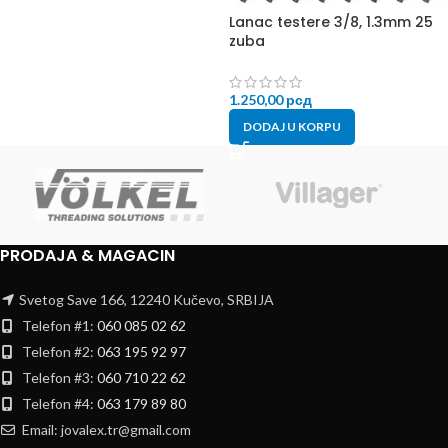
Lanac testere 3/8, 1.3mm 25
zuba
1.250,00
рсд
DODAJ U KORPU
PRODAJA & MAGACIN
Svetog Save 166, 12240 Kučevo, SRBIJA
Telefon #1:
060 085 02 62
Telefon #2:
063 195 92 97
Telefon #3:
060 710 22 62
Telefon #4:
063 179 89 80
Email: jovalex.tr@gmail.com