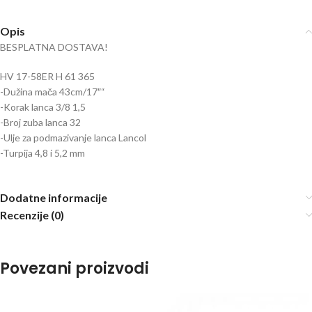
Opis
BESPLATNA DOSTAVA!
HV 17-58ER H 61 365
-Dužina mača 43cm/17″“
-Korak lanca 3/8 1,5
-Broj zuba lanca 32
-Ulje za podmazivanje lanca Lancol
-Turpija 4,8 i 5,2 mm
Dodatne informacije
Recenzije (0)
Povezani proizvodi