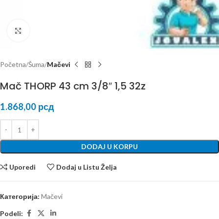
Kliknite za uvećanje
Početna
Šuma
Mačevi
Mač THORP 43 cm 3/8″ 1,5 32z
1.868,00
рсд
DODAJ U KORPU
Uporedi
Dodaj u Listu Želja
Категорија:
Mačevi
Podeli: