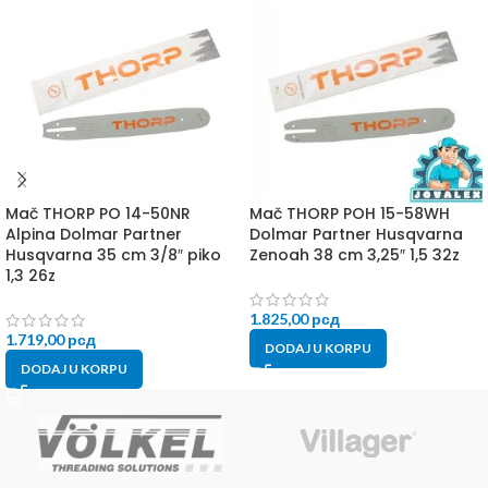
Mač THORP PO 14-50NR
Mač THORP POH 15-58WH
Alpina Dolmar Partner
Dolmar Partner Husqvarna
Husqvarna 35 cm 3/8″ piko
Zenoah 38 cm 3,25″ 1,5 32z
1,3 26z
1.825,00
рсд
1.719,00
рсд
DODAJ U KORPU
DODAJ U KORPU