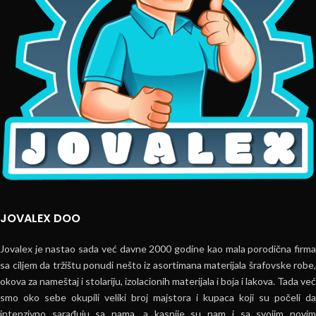
JOVALEX DOO
Jovalex je nastao sada već davne 2000 godine kao mala porodična firma
sa ciljem da tržištu ponudi nešto iz asortimana materijala šrafovske robe,
okova za nameštaj i stolariju, izolacionih materijala i boja i lakova. Tada već
smo oko sebe okupili veliki broj majstora i kupaca koji su počeli da
intenzivno sarađuju sa nama, a kasnije su nam i sa svojim novim