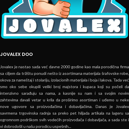
JOVALEX DOO
Jovalex je nastao sada već davne 2000 godine kao mala porodična firma
sa ciljem da tržištu ponudi nešto iz asortimana materijala šrafovske robe,
okova za nameštaj i stolariju, izolacionih materijala i boja i lakova. Tada već
smo oko sebe okupili veliki broj majstora i kupaca koji su počeli da
intenzivno sarađuju sa nama, a kasnije su nam i sa svojim novim
zahtevima davali vetar u krila da proširimo asortiman i uđemo u neke
nove ugovore sa proizvođačima i dobavljačima. Danas je Jovalex
savrmena trgovinska radnja sa preko pet hiljada artikala na lageru sa
ogromnom podrškom svih vodećih proizvođača i dobavljača, a sada ste i
vi dobrodošli u našu porodicu uspešnih...