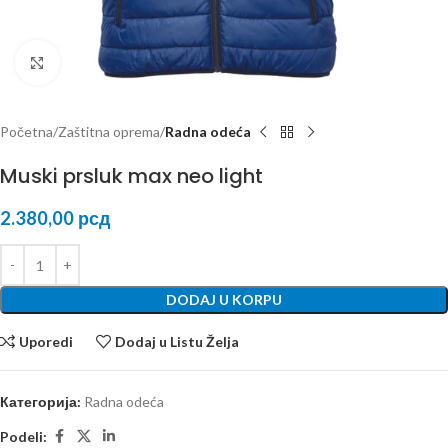
Kliknite za uvećanje
Početna
Zaštitna oprema
Radna odeća
Muski prsluk max neo light
2.380,00
рсд
DODAJ U KORPU
Uporedi
Dodaj u Listu Želja
Категорија:
Radna odeća
Podeli: