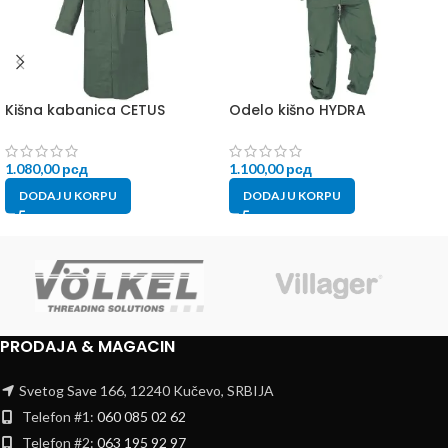
Kišna kabanica CETUS
Odelo kišno HYDRA
1.080,00
рсд
1.100,00
рсд
DODAJ U KORPU
DODAJ U KORPU
PRODAJA & MAGACIN
Svetog Save 166, 12240 Kučevo, SRBIJA
Telefon #1:
060 085 02 62
Telefon #2:
063 195 92 97