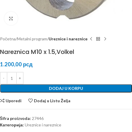
Kliknite za uvećanje
Početna
Metalni program
Ureznice i nareznice
Nareznica M10 x 1.5,Volkel
1.200,00
рсд
DODAJ U KORPU
Uporedi
Dodaj u Listu Želja
Šifra proizvoda:
27446
Категорија:
Ureznice i nareznice