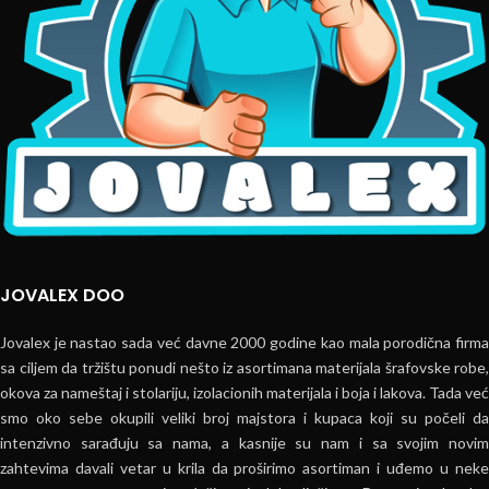
JOVALEX DOO
Jovalex je nastao sada već davne 2000 godine kao mala porodična firma
sa ciljem da tržištu ponudi nešto iz asortimana materijala šrafovske robe,
okova za nameštaj i stolariju, izolacionih materijala i boja i lakova. Tada već
smo oko sebe okupili veliki broj majstora i kupaca koji su počeli da
intenzivno sarađuju sa nama, a kasnije su nam i sa svojim novim
zahtevima davali vetar u krila da proširimo asortiman i uđemo u neke