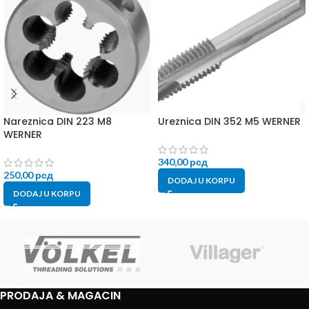
Nareznica DIN 223 M8
Ureznica DIN 352 M5 WERNER
WERNER
340,00
рсд
250,00
рсд
DODAJ U KORPU
DODAJ U KORPU
PRODAJA & MAGACIN