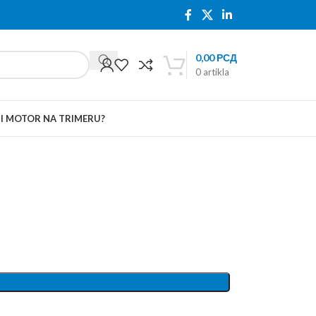
0,00
РСД
0
artikla
TI MOTOR NA TRIMERU?