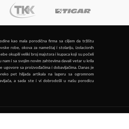
dine kao mala porodična firma sa ciljem da tržištu
vske robe, okova za nameštaj i stolariju, izolacionih
ebe okupili veliki broj majstora i kupaca koji su počeli
u nam i sa svojim novim zahtevima davali vetar u krila
e ugovore sa proizvođačima i dobavljačima. Danas je
preko pet hiljada artikala na lageru sa ogromnom
vljača, a sada ste i vi dobrodošli u našu porodicu
ća.
PRIHVATI