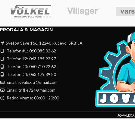
PRODAJA & MAGACIN
Svetog Save 166, 12240 Kučevo, SRBIJA
Telefon #1:
060 085 02 62
Telefon #2:
063 195 92 97
Telefon #3:
060 710 22 62
Telefon #4:
063 179 89 80
Email: jovalex.tr@gmail.com
Email: trifke72@gmail.com
Radno Vreme: 08:00 - 20:00
JOVALEX.R
Mi koristimo kolačiće da bismo poboljšali vaše iskustvo na našoj veb