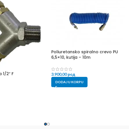
Poliuretansko spiralno crevo PU
6,5×10, kutija – 10m
 1/2″ F
3.900,00
рсд
DODAJ U KORPU