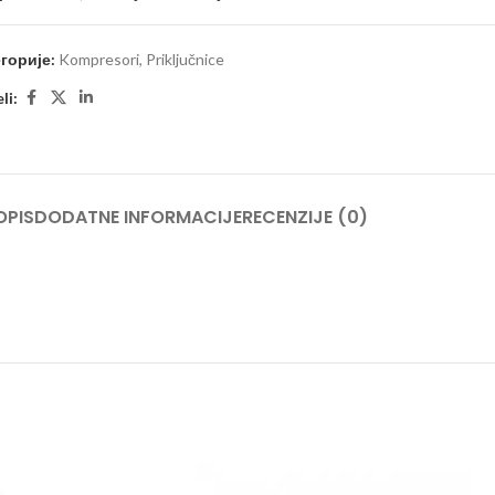
горије:
Kompresori
,
Priključnice
li:
OPIS
DODATNE INFORMACIJE
RECENZIJE (0)