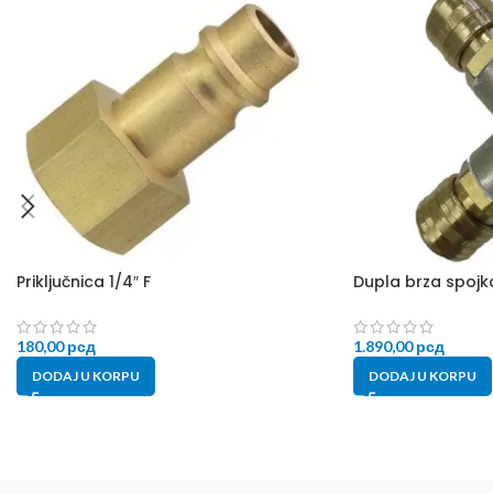
Priključnica 1/4″ F
Dupla brza spojka
180,00
рсд
1.890,00
рсд
DODAJ U KORPU
DODAJ U KORPU