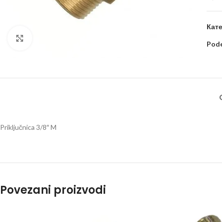
Кате
Kliknite za uvećanje
Pode
Priključnica 3/8″ M
Povezani proizvodi