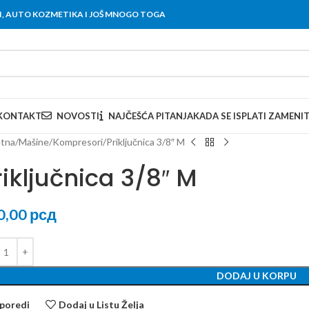
OVI, AUTO KOZMETIKA I JOŠ MNOGO TOGA
KONTAKT
NOVOSTI
NAJČEŠĆA PITANJA
KADA SE ISPLATI ZAMENI
tna
Mašine
Kompresori
Priključnica 3/8″ M
riključnica 3/8″ M
0,00
рсд
DODAJ U KORPU
poredi
Dodaj u Listu Želja