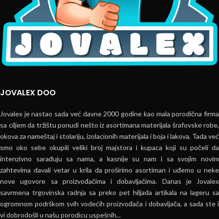
JOVALEX DOO
Jovalex je nastao sada već davne 2000 godine kao mala porodična firma
sa ciljem da tržištu ponudi nešto iz asortimana materijala šrafovske robe,
okova za nameštaj i stolariju, izolacionih materijala i boja i lakova. Tada već
smo oko sebe okupili veliki broj majstora i kupaca koji su počeli da
intenzivno sarađuju sa nama, a kasnije su nam i sa svojim novim
zahtevima davali vetar u krila da proširimo asortiman i uđemo u neke
nove ugovore sa proizvođačima i dobavljačima. Danas je Jovalex
savrmena trgovinska radnja sa preko pet hiljada artikala na lageru sa
ogromnom podrškom svih vodećih proizvođača i dobavljača, a sada ste i
vi dobrodošli u našu porodicu uspešnih...