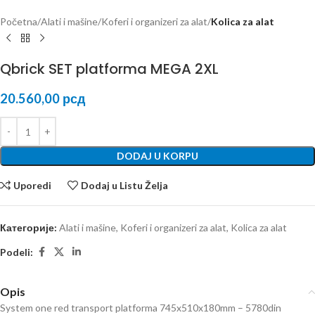
Početna
Alati i mašine
Koferi i organizeri za alat
Kolica za alat
Qbrick SET platforma MEGA 2XL
20.560,00
рсд
DODAJ U KORPU
Uporedi
Dodaj u Listu Želja
Категорије:
Alati i mašine
,
Koferi i organizeri za alat
,
Kolica za alat
Podeli:
Opis
System one red transport platforma 745x510x180mm – 5780din