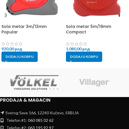
Sola metar 3m/13mm
Sola metar 5m/19mm
Popular
Compact
920,00
рсд
1.080,00
рсд
DODAJ U KORPU
DODAJ U KORPU
PRODAJA & MAGACIN
Svetog Save 166, 12240 Kučevo, SRBIJA
Telefon #1:
060 085 02 62
Telefon #2:
063 195 92 97