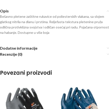
Opis
Bešavno pletene zaštitne rukavice od poliesterskih vlakana, sa slojem
glatkog nitrila na dlanu i prstima. Reljefasta tekstura pletenine pruža
odlična protivklizna svojstva i odličan osećaj pri radu. Pojačana otpornost
na habanje. Dostupne u više boja
Dodatne informacije
Recenzije (0)
Povezani proizvodi