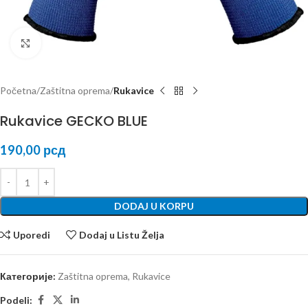
Kliknite za uvećanje
Početna
Zaštitna oprema
Rukavice
Rukavice GECKO BLUE
190,00
рсд
DODAJ U KORPU
Uporedi
Dodaj u Listu Želja
Категорије:
Zaštitna oprema
,
Rukavice
Podeli: