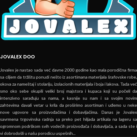
JOVALEX DOO
Jovalex je nastao sada već davne 2000 godine kao mala porodična firma
sa ciljem da tržištu ponudi nešto iz asortimana materijala šrafovske robe,
okova za nameštaj i stolariju, izolacionih materijala i boja i lakova. Tada već
smo oko sebe okupili veliki broj majstora i kupaca koji su počeli da
intenzivno sarađuju sa nama, a kasnije su nam i sa svojim novim
zahtevima davali vetar u krila da proširimo asortiman i uđemo u neke
nove ugovore sa proizvođačima i dobavljačima. Danas je Jovalex
savrmena trgovinska radnja sa preko pet hiljada artikala na lageru sa
ogromnom podrškom svih vodećih proizvođača i dobavljača, a sada ste i
vi dobrodošli u našu porodicu uspešnih...