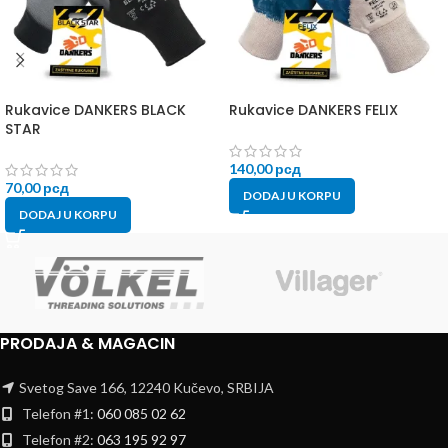
Rukavice DANKERS BLACK
Rukavice DANKERS FELIX
STAR
140,00
рсд
70,00
рсд
DODAJ U KORPU
DODAJ U KORPU
PRODAJA & MAGACIN
Svetog Save 166, 12240 Kučevo, SRBIJA
Telefon #1:
060 085 02 62
Telefon #2:
063 195 92 97