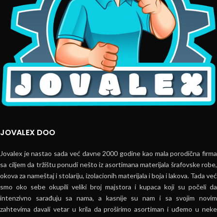
JOVALEX DOO
Jovalex je nastao sada već davne 2000 godine kao mala porodična firma
sa ciljem da tržištu ponudi nešto iz asortimana materijala šrafovske robe,
okova za nameštaj i stolariju, izolacionih materijala i boja i lakova. Tada već
smo oko sebe okupili veliki broj majstora i kupaca koji su počeli da
intenzivno sarađuju sa nama, a kasnije su nam i sa svojim novim
zahtevima davali vetar u krila da proširimo asortiman i uđemo u neke