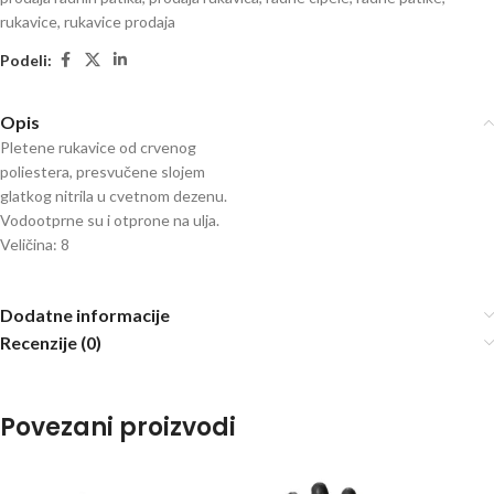
rukavice
,
rukavice prodaja
Podeli:
Opis
Pletene rukavice od crvenog
poliestera, presvučene slojem
glatkog nitrila u cvetnom dezenu.
Vodootprne su i otprone na ulja.
Veličina: 8
Dodatne informacije
Recenzije (0)
Povezani proizvodi