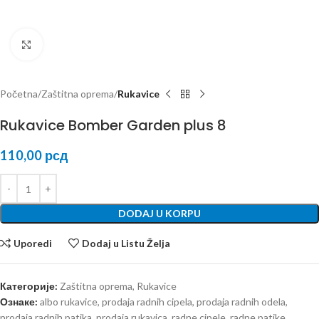
Kliknite za uvećanje
Početna
Zaštitna oprema
Rukavice
Rukavice Bomber Garden plus 8
110,00
рсд
DODAJ U KORPU
Uporedi
Dodaj u Listu Želja
Категорије:
Zaštitna oprema
,
Rukavice
Ознаке:
albo rukavice
,
prodaja radnih cipela
,
prodaja radnih odela
,
prodaja radnih patika
,
prodaja rukavica
,
radne cipele
,
radne patike
,