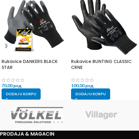
Rukavice DANKERS BLACK
Rukavice BUNTING CLASSIC
STAR
CRNE
70,00
рсд
100,00
рсд
DODAJ U KORPU
DODAJ U KORPU
PRODAJA & MAGACIN