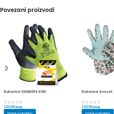
Povezani proizvodi
Rukavice DANKERS KIWI
Rukavice Avocet
120,00
рсд
120,00
рсд
DODAJ U KORPU
DODAJ U KORPU