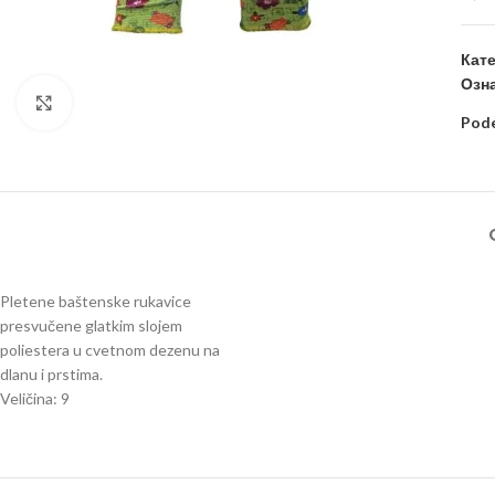
Кате
Озна
Kliknite za uvećanje
Pode
Pletene baštenske rukavice
presvučene glatkim slojem
poliestera u cvetnom dezenu na
dlanu i prstima.
Veličina: 9