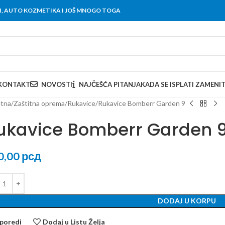
OVI, AUTO KOZMETIKA I JOŠ MNOGO TOGA
KONTAKT
NOVOSTI
NAJČEŠĆA PITANJA
KADA SE ISPLATI ZAMENI
tna
Zaštitna oprema
Rukavice
Rukavice Bomberr Garden 9
ukavice Bomberr Garden 
0,00
рсд
DODAJ U KORPU
poredi
Dodaj u Listu Želja