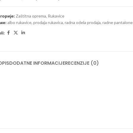
горије:
Zaštitna oprema
,
Rukavice
ке:
albo rukavice
,
prodaja rukavica
,
radna odela prodaja
,
radne pantalone
li:
OPIS
DODATNE INFORMACIJE
RECENZIJE (0)