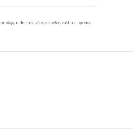
 prodaja
,
radne rukavice
,
rukavice
,
zaštitna oprema