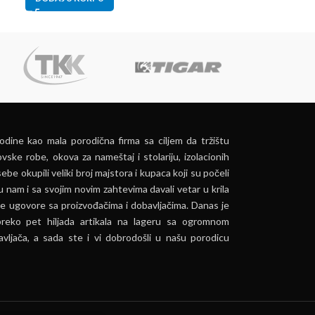
dine kao mala porodična firma sa ciljem da tržištu
vske robe, okova za nameštaj i stolariju, izolacionih
ebe okupili veliki broj majstora i kupaca koji su počeli
u nam i sa svojim novim zahtevima davali vetar u krila
e ugovore sa proizvođačima i dobavljačima. Danas je
preko pet hiljada artikala na lageru sa ogromnom
vljača, a sada ste i vi dobrodošli u našu porodicu