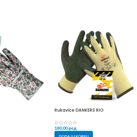
Rukavice DANKERS RIO
180,00
рсд
DODAJ U KORPU