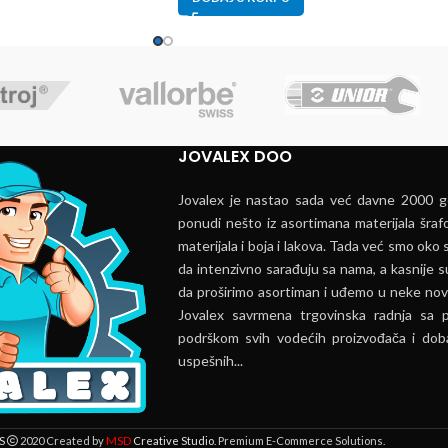
JOVALEX DOO
Jovalex je nastao sada već davne 2000 go
ponudi nešto iz asortimana materijala šrafo
materijala i boja i lakova. Tada već smo oko s
da intenzivno sarađuju sa nama, a kasnije s
da proširimo asortiman i uđemo u neke nov
Jovalex savrmena trgovinska radnja sa 
podrškom svih vodećih proizvođača i doba
uspešnih...
MSD
S
2020 Created by
Creative Studio
. Premium E-Commerce Solutions.