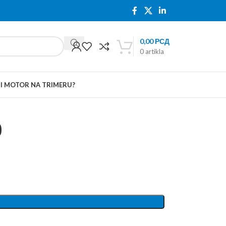
0,00
РСД
0
artikla
TI MOTOR NA TRIMERU?
9