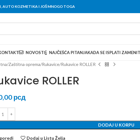
OVI, AUTO KOZMETIKA I JOŠ MNOGO TOGA
KONTAKT
NOVOSTI
NAJČEŠĆA PITANJA
KADA SE ISPLATI ZAMENI
tna
Zaštitna oprema
Rukavice
Rukavice ROLLER
ukavice ROLLER
0,00
рсд
DODAJ U KORPU
poredi
Dodaj u Listu Želja