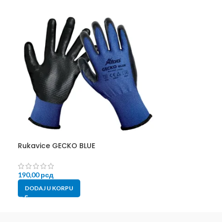
Rukavice GECKO BLUE
Rukavice ORIO
190,00
рсд
210,00
рсд
DODAJ U KORPU
DODAJ U KORP