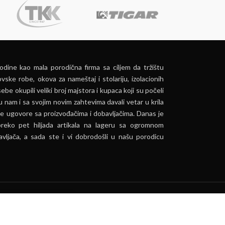
dine kao mala porodična firma sa ciljem da tržištu
vske robe, okova za nameštaj i stolariju, izolacionih
ebe okupili veliki broj majstora i kupaca koji su počeli
u nam i sa svojim novim zahtevima davali vetar u krila
e ugovore sa proizvođačima i dobavljačima. Danas je
preko pet hiljada artikala na lageru sa ogromnom
vljača, a sada ste i vi dobrodošli u našu porodicu
ća.
PRIHVATI