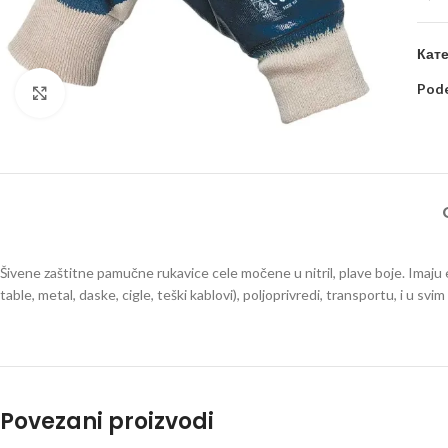
Кате
Pode
Kliknite za uvećanje
Šivene zaštitne pamučne rukavice cele močene u nitril, plave boje. Imaju 
table, metal, daske, cigle, teški kablovi), poljoprivredi, transportu, i u s
Povezani proizvodi