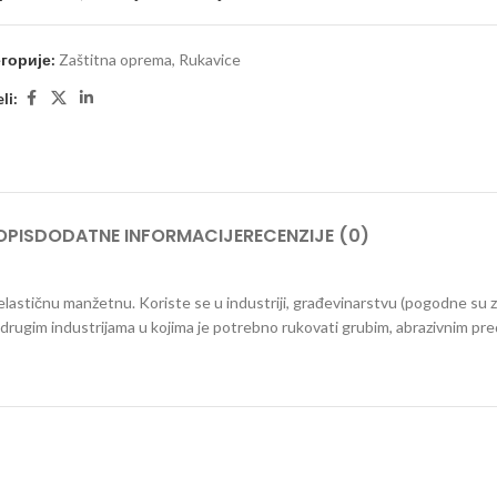
горије:
Zaštitna oprema
,
Rukavice
li:
OPIS
DODATNE INFORMACIJE
RECENZIJE (0)
elastičnu manžetnu. Koriste se u industriji, građevinarstvu (pogodne su z
vim drugim industrijama u kojima je potrebno rukovati grubim, abrazivnim pred