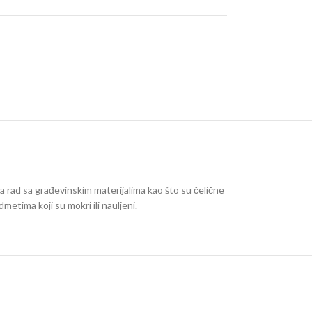
a rad sa građevinskim materijalima kao što su čelične
metima koji su mokri ili nauljeni.