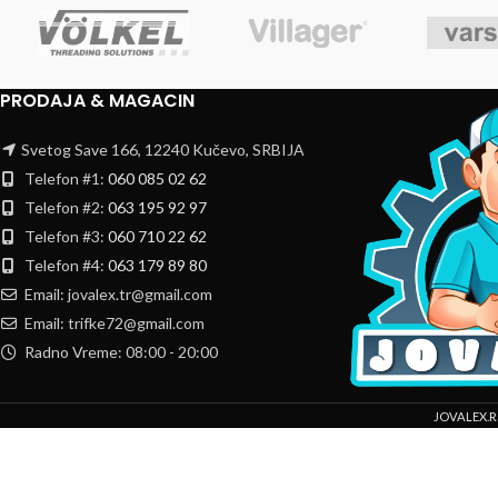
PRODAJA & MAGACIN
Svetog Save 166, 12240 Kučevo, SRBIJA
Telefon #1:
060 085 02 62
Telefon #2:
063 195 92 97
Telefon #3:
060 710 22 62
Telefon #4:
063 179 89 80
Email: jovalex.tr@gmail.com
Email: trifke72@gmail.com
Radno Vreme: 08:00 - 20:00
JOVALEX.R
Mi koristimo kolačiće da bismo poboljšali vaše iskustvo na našoj veb