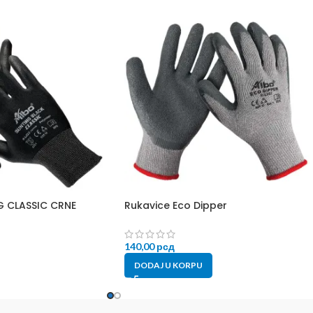
G CLASSIC CRNE
Rukavice Eco Dipper
140,00
рсд
DODAJ U KORPU