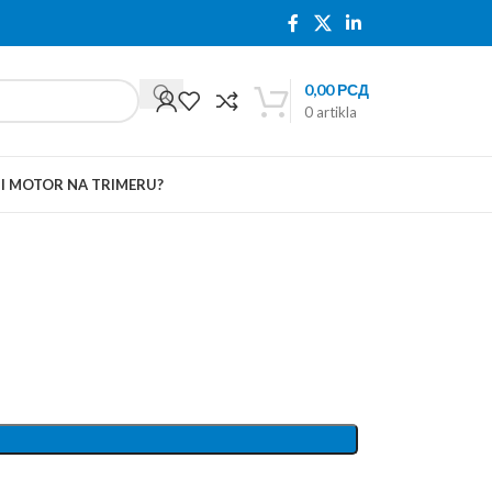
0,00
РСД
0
artikla
TI MOTOR NA TRIMERU?