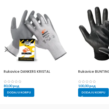
Rukavice DANKERS KRISTAL
Rukavice BUNTIN
80,00
рсд
100,00
рсд
DODAJ U KORPU
DODAJ U KORPU