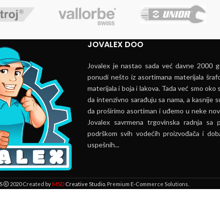
JOVALEX DOO
Jovalex je nastao sada već davne 2000 go
ponudi nešto iz asortimana materijala šrafo
materijala i boja i lakova. Tada već smo oko s
da intenzivno sarađuju sa nama, a kasnije s
da proširimo asortiman i uđemo u neke nov
Jovalex savrmena trgovinska radnja sa 
podrškom svih vodećih proizvođača i doba
uspešnih...
MSD
S
2020 Created by
Creative Studio
. Premium E-Commerce Solutions.
 lokaciji. Pregledavanjem ove veb stranice prihvatate našu upotrebu kolači