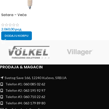
Satara – Veća
2.060,00
рсд
DODAJ U KORPU
PRODAJA & MAGACIN
Svetog Save 166, 12240 Kučevo, SRBIJA
Telefon #1:
060 085 02 62
Telefon #2:
063 195 92 97
Telefon #3:
060 710 22 62
Telefon #4:
063 179 89 80