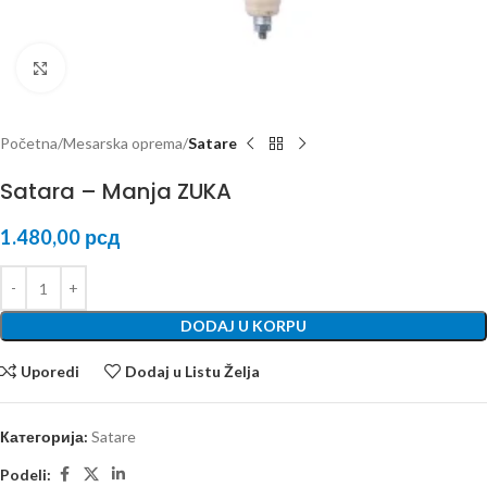
Kliknite za uvećanje
Početna
Mesarska oprema
Satare
Satara – Manja ZUKA
1.480,00
рсд
DODAJ U KORPU
Uporedi
Dodaj u Listu Želja
Категорија:
Satare
Podeli: