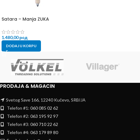
Satara – Manja ZUKA
1.480,00
рсд
DODAJ U KORPU
PRODAJA & MAGACIN
Svetog Save 166, 12240 Kučevo, SRBIJA
Telefon #1:
060 085 02 62
Telefon #2:
063 195 92 97
Telefon #3:
060 710 22 62
Telefon #4:
063 179 89 80