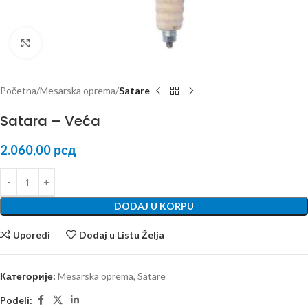
Kliknite za uvećanje
Početna
Mesarska oprema
Satare
Satara – Veća
2.060,00
рсд
DODAJ U KORPU
Uporedi
Dodaj u Listu Želja
Категорије:
Mesarska oprema
,
Satare
Podeli: