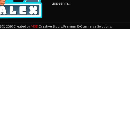
uspešnih...
MSD
S
2020 Created by
Creative Studio
. Premium E-Commerce Solutions.
 lokaciji. Pregledavanjem ove veb stranice prihvatate našu upotrebu kolači