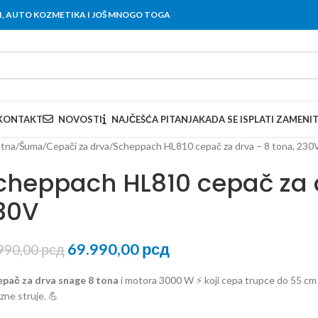
OVI, AUTO KOZMETIKA I JOŠ MNOGO TOGA
KONTAKT
NOVOSTI
NAJČEŠĆA PITANJA
KADA SE ISPLATI ZAMENI
tna
Šuma
Cepači za drva
Scheppach HL810 cepač za drva – 8 tona, 230
cheppach HL810 cepač za d
30V
69.990,00
рсд
990,00
рсд
epač za drva snage 8 tona
i motora 3000 W ⚡ koji cepa trupce do 55 cm d
zne struje. 💪