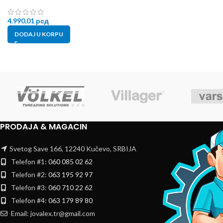
4.990,01
рсд
DODAJ U KORPU
PRODAJA & MAGACIN
Svetog Save 166, 12240 Kučevo, SRBIJA
Telefon #1:
060 085 02 62
Telefon #2:
063 195 92 97
Telefon #3:
060 710 22 62
Telefon #4:
063 179 89 80
Email: jovalex.tr@gmail.com