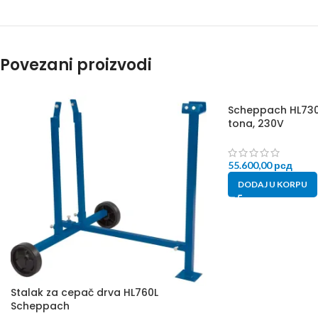
Povezani proizvodi
Scheppach HL730
tona, 230V
55.600,00
рсд
DODAJ U KORPU
Stalak za cepač drva HL760L
Scheppach