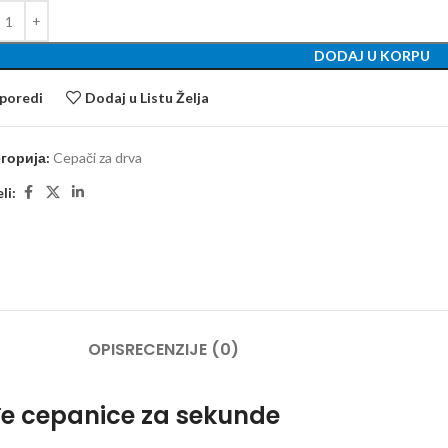
DODAJ U KORPU
poredi
Dodaj u Listu Želja
горија:
Cepači za drva
li:
OPIS
RECENZIJE (0)
đe cepanice za sekunde