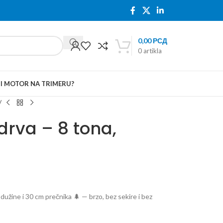
0,00
РСД
0
artikla
TI MOTOR NA TRIMERU?
V
rva – 8 tona,
užine i 30 cm prečnika 🌲 — brzo, bez sekire i bez