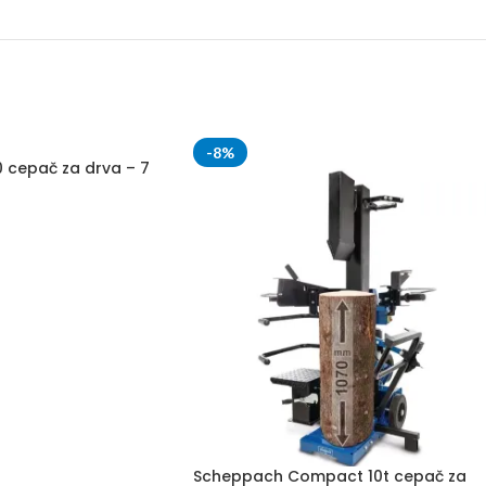
-8%
 cepač za drva – 7
Scheppach Compact 10t cepač za