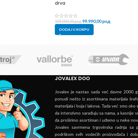
drva
99.990,00
рсд
109.000,00
рсд
DODAJ U KORPU
JOVALEX DOO
Jovalex je nastao sada već davne 2000 go
ponudi nešto iz asortimana materijala šrafo
materijala i boja i lakova. Tada već smo oko s
da intenzivno sarađuju sa nama, a kasnije s
da proširimo asortiman i uđemo u neke nov
Jovalex savrmena trgovinska radnja sa 
podrškom svih vodećih proizvođača i doba