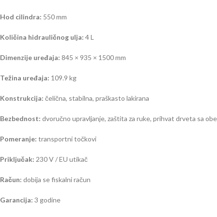
Hod cilindra:
550 mm
Količina hidrauličnog ulja:
4 L
Dimenzije uređaja:
845 × 935 × 1500 mm
Težina uređaja:
109.9 kg
Konstrukcija:
čelična, stabilna, praškasto lakirana
Bezbednost:
dvoručno upravljanje, zaštita za ruke, prihvat drveta sa ob
Pomeranje:
transportni točkovi
Priključak:
230 V / EU utikač
Račun:
dobija se fiskalni račun
Garancija:
3 godine