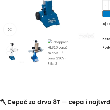
U
Kliknite za uvećanje
Кате
Pode
🪓 Cepač za drva 8T — cepa i najtvr