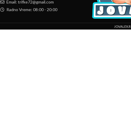
Email: trifke72@gmail.com
Radno Vreme: 08:00 - 20:00
JOVALEX.R
Mi koristimo kolačiće da bismo poboljšali vaše iskustvo na našoj veb