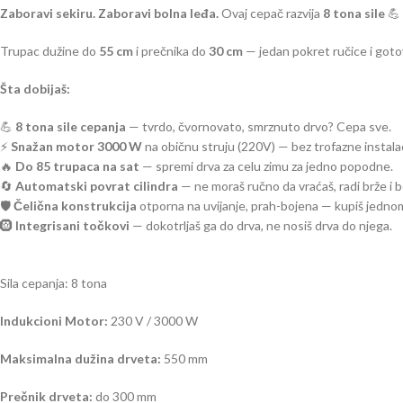
Zaboravi sekiru. Zaboravi bolna leđa.
Ovaj cepač razvija
8 tona sile
💪 
Trupac dužine do
55 cm
i prečnika do
30 cm
— jedan pokret ručice i got
Šta dobijaš:
💪
8 tona sile cepanja
— tvrdo, čvornovato, smrznuto drvo? Cepa sve.
⚡
Snažan motor 3000 W
na običnu struju (220V) — bez trofazne instalacij
🔥
Do 85 trupaca na sat
— spremi drva za celu zimu za jedno popodne.
🔄
Automatski povrat cilindra
— ne moraš ručno da vraćaš, radi brže i b
🛡️
Čelična konstrukcija
otporna na uvijanje, prah-bojena — kupiš jednom
🛞
Integrisani točkovi
— dokotrljaš ga do drva, ne nosiš drva do njega.
Sila cepanja: 8 tona
Indukcioni
Motor:
230 V / 3000 W
Maksimalna dužina drveta:
550 mm
Prečnik drveta:
do 300 mm