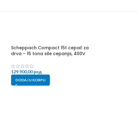
Scheppach Compact 15t cepač za
drva – 15 tona sile cepanja, 400V
129.900,00
рсд
DODAJ U KORPU