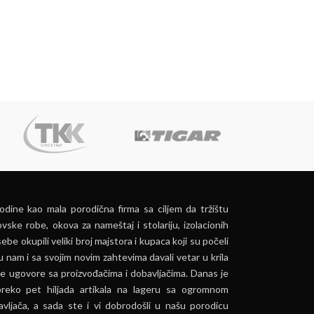
dine kao mala porodična firma sa ciljem da tržištu
vske robe, okova za nameštaj i stolariju, izolacionih
ebe okupili veliki broj majstora i kupaca koji su počeli
u nam i sa svojim novim zahtevima davali vetar u krila
e ugovore sa proizvođačima i dobavljačima. Danas je
preko pet hiljada artikala na lageru sa ogromnom
vljača, a sada ste i vi dobrodošli u našu porodicu