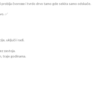
i probija čvorове i tvrdo drvo tamo gde sekira samo odskače.
ovo. ✅
e, uključi i radi.
ez zastoja.
, traje godinama.