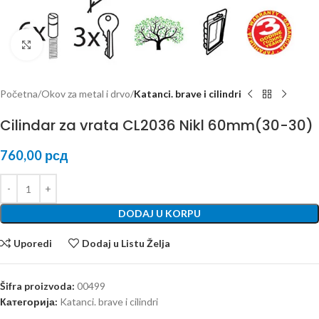
Kliknite za uvećanje
Početna
Okov za metal i drvo
Katanci. brave i cilindri
Cilindar za vrata CL2036 Nikl 60mm(30-30)
760,00
рсд
DODAJ U KORPU
Uporedi
Dodaj u Listu Želja
Šifra proizvoda:
00499
Категорија:
Katanci. brave i cilindri