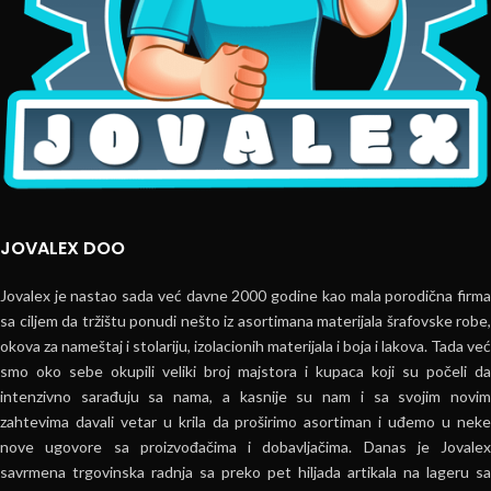
JOVALEX DOO
Jovalex je nastao sada već davne 2000 godine kao mala porodična firma
sa ciljem da tržištu ponudi nešto iz asortimana materijala šrafovske robe,
okova za nameštaj i stolariju, izolacionih materijala i boja i lakova. Tada već
smo oko sebe okupili veliki broj majstora i kupaca koji su počeli da
intenzivno sarađuju sa nama, a kasnije su nam i sa svojim novim
zahtevima davali vetar u krila da proširimo asortiman i uđemo u neke
nove ugovore sa proizvođačima i dobavljačima. Danas je Jovalex
savrmena trgovinska radnja sa preko pet hiljada artikala na lageru sa