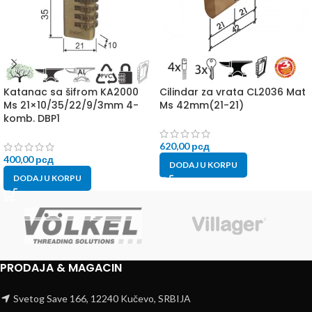
Katanac sa šifrom KA2000
Cilindar za vrata CL2036 Mat
Ms 21×10/35/22/9/3mm 4-
Ms 42mm(21-21)
komb. DBP1
620,00
рсд
400,00
рсд
DODAJ U KORPU
DODAJ U KORPU
PRODAJA & MAGACIN
Svetog Save 166, 12240 Kučevo, SRBIJA