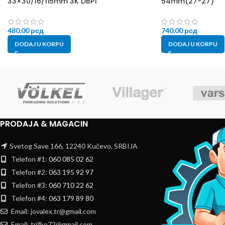
33×30/16/fi5mm 3K DBP1
54mm(27-27)
480,00
рсд
740,00
рсд
DODAJ U KORPU
DODAJ U KORPU
PRODAJA & MAGACIN
Svetog Save 166, 12240 Kučevo, SRBIJA
Telefon #1:
060 085 02 62
Telefon #2:
063 195 92 97
Telefon #3:
060 710 22 62
Telefon #4:
063 179 89 80
Email: jovalex.tr@gmail.com
Email: trifke72@gmail.com