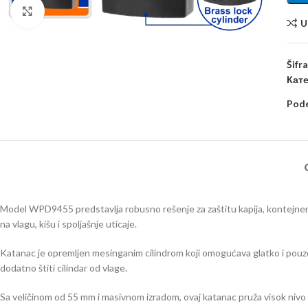
Kliknite za uvećanje
U
Šifr
Кате
Pode
Model WPD9455 predstavlja robusno rešenje za zaštitu kapija, kontejner
na vlagu, kišu i spoljašnje uticaje.
Katanac je opremljen mesinganim cilindrom koji omogućava glatko i pouzd
dodatno štiti cilindar od vlage.
Sa veličinom od 55 mm i masivnom izradom, ovaj katanac pruža visok nivo 