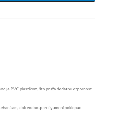
čeno je PVC plastikom, što pruža dodatnu otpornost
u mehanizam, dok vodootporni gumeni poklopac