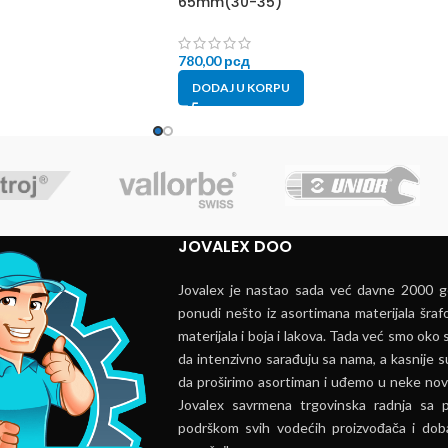
65mm(30-35)
780,00
рсд
DODAJ U KORPU
JOVALEX DOO
Jovalex je nastao sada već davne 2000 go
ponudi nešto iz asortimana materijala šrafo
materijala i boja i lakova. Tada već smo oko s
da intenzivno sarađuju sa nama, a kasnije s
da proširimo asortiman i uđemo u neke nov
Jovalex savrmena trgovinska radnja sa 
podrškom svih vodećih proizvođača i doba