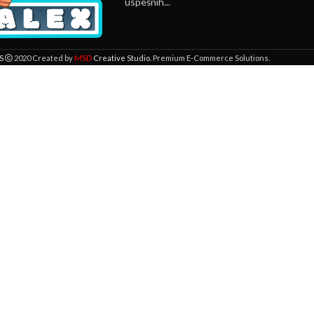
uspešnih...
MSD
S
2020 Created by
Creative Studio
. Premium E-Commerce Solutions.
 lokaciji. Pregledavanjem ove veb stranice prihvatate našu upotrebu kolači