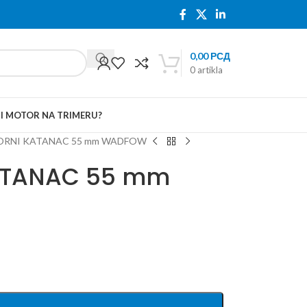
0,00
РСД
0
artikla
TI MOTOR NA TRIMERU?
RNI KATANAC 55 mm WADFOW
ATANAC 55 mm