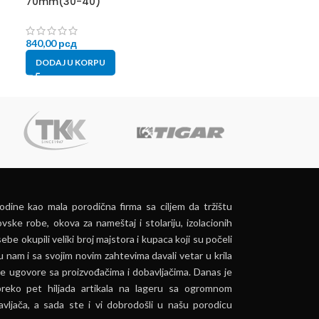
70mm(30-40)
60mm(30-30) 
840,00
рсд
890,00
рсд
DODAJ U KORPU
DODAJ U KORP
dine kao mala porodična firma sa ciljem da tržištu
vske robe, okova za nameštaj i stolariju, izolacionih
ebe okupili veliki broj majstora i kupaca koji su počeli
u nam i sa svojim novim zahtevima davali vetar u krila
e ugovore sa proizvođačima i dobavljačima. Danas je
preko pet hiljada artikala na lageru sa ogromnom
vljača, a sada ste i vi dobrodošli u našu porodicu