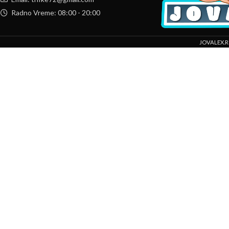
Radno Vreme: 08:00 - 20:00
JOVALEX.R
Mi koristimo kolačiće da bismo poboljšali vaše iskustvo na našoj veb