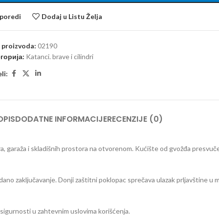
poredi
Dodaj u Listu Želja
a proizvoda:
02190
горија:
Katanci. brave i cilindri
li:
OPIS
DODATNE INFORMACIJE
RECENZIJE (0)
a, garaža i skladišnih prostora na otvorenom. Kućište od gvožđa presvu
ano zaključavanje. Donji zaštitni poklopac sprečava ulazak prljavštine 
sigurnosti u zahtevnim uslovima korišćenja.