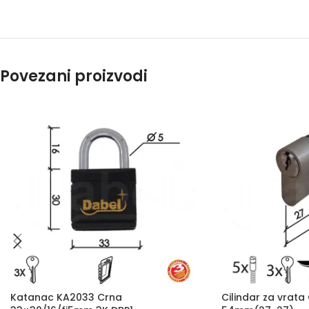
Povezani proizvodi
Katanac KA2033 Crna
Cilindar za vrata