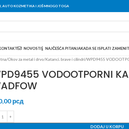
OVI, AUTO KOZMETIKA I JOŠ MNOGO TOGA
KONTAKT
NOVOSTI
NAJČEŠĆA PITANJA
KADA SE ISPLATI ZAMENI
tna
Okov za metal i drvo
Katanci. brave i cilindri
WPD9455 VODOOTPO
PD9455 VODOOTPORNI K
ADFOW
0,00
рсд
DODAJ U KORPU