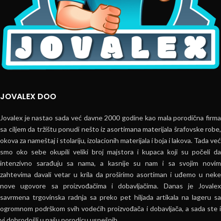
JOVALEX DOO
Jovalex je nastao sada već davne 2000 godine kao mala porodična firma
sa ciljem da tržištu ponudi nešto iz asortimana materijala šrafovske robe,
okova za nameštaj i stolariju, izolacionih materijala i boja i lakova. Tada već
smo oko sebe okupili veliki broj majstora i kupaca koji su počeli da
intenzivno sarađuju sa nama, a kasnije su nam i sa svojim novim
zahtevima davali vetar u krila da proširimo asortiman i uđemo u neke
nove ugovore sa proizvođačima i dobavljačima. Danas je Jovalex
savrmena trgovinska radnja sa preko pet hiljada artikala na lageru sa
ogromnom podrškom svih vodećih proizvođača i dobavljača, a sada ste i
vi dobrodošli u našu porodicu uspešnih...