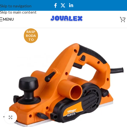
Skip to navigation
Skip to main content
MENU
RASP
RODA
TO
Kliknite za uvećanje