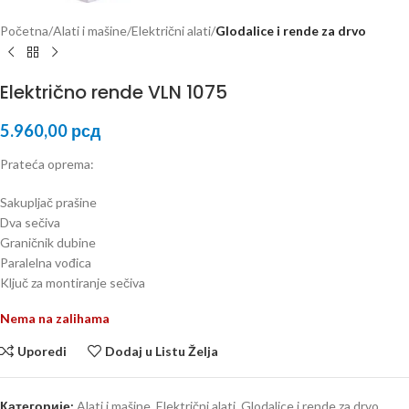
Početna
Alati i mašine
Električni alati
Glodalice i rende za drvo
Električno rende VLN 1075
5.960,00
рсд
Prateća oprema:
Sakupljač prašine
Dva sečiva
Graničnik dubine
Paralelna vođica
Ključ za montiranje sečiva
Nema na zalihama
Uporedi
Dodaj u Listu Želja
Категорије:
Alati i mašine
,
Električni alati
,
Glodalice i rende za drvo