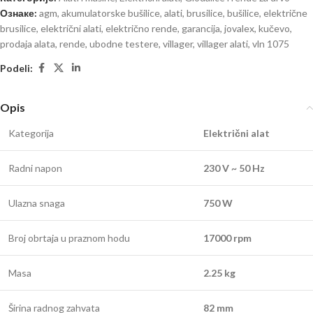
Ознаке:
agm
,
akumulatorske bušilice
,
alati
,
brusilice
,
bušilice
,
električne
brusilice
,
električni alati
,
električno rende
,
garancija
,
jovalex
,
kučevo
,
prodaja alata
,
rende
,
ubodne testere
,
villager
,
villager alati
,
vln 1075
Podeli:
Opis
Kategorija
Električni alat
Radni napon
230 V ~ 50 Hz
Ulazna snaga
750 W
Broj obrtaja u praznom hodu
17000 rpm
Masa
2.25 kg
Širina radnog zahvata
82 mm