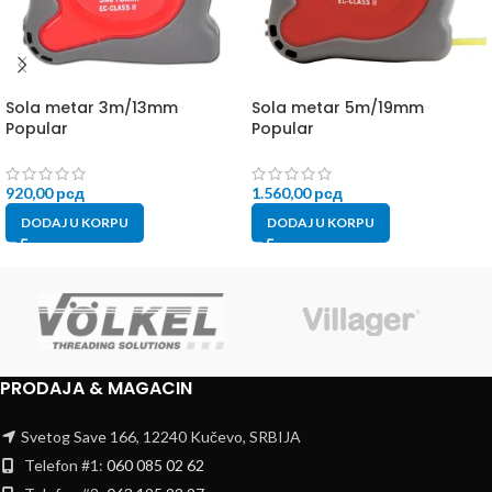
Sola metar 3m/13mm
Sola metar 5m/19mm
Popular
Popular
920,00
рсд
1.560,00
рсд
DODAJ U KORPU
DODAJ U KORPU
PRODAJA & MAGACIN
Svetog Save 166, 12240 Kučevo, SRBIJA
Telefon #1:
060 085 02 62