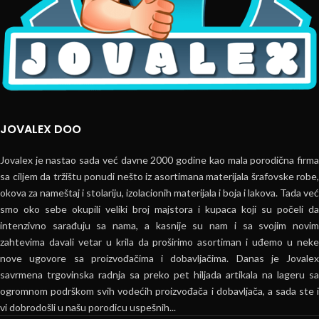
JOVALEX DOO
Jovalex je nastao sada već davne 2000 godine kao mala porodična firma
sa ciljem da tržištu ponudi nešto iz asortimana materijala šrafovske robe,
okova za nameštaj i stolariju, izolacionih materijala i boja i lakova. Tada već
smo oko sebe okupili veliki broj majstora i kupaca koji su počeli da
intenzivno sarađuju sa nama, a kasnije su nam i sa svojim novim
zahtevima davali vetar u krila da proširimo asortiman i uđemo u neke
nove ugovore sa proizvođačima i dobavljačima. Danas je Jovalex
savrmena trgovinska radnja sa preko pet hiljada artikala na lageru sa
ogromnom podrškom svih vodećih proizvođača i dobavljača, a sada ste i
vi dobrodošli u našu porodicu uspešnih...