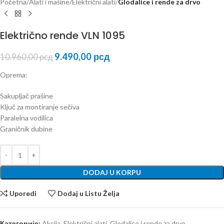
Početna
Alati i mašine
Električni alati
Glodalice i rende za drvo
Električno rende VLN 1095
9.490,00
рсд
10.960,00
рсд
Oprema:
Sakupljač prašine
Ključ za montiranje sečiva
Paralelna vodilica
Graničnik dubine
DODAJ U KORPU
Uporedi
Dodaj u Listu Želja
Категорије:
Akcija
,
Električni alati
,
Glodalice i rende za drvo