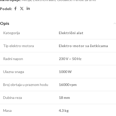
Podeli:
Opis
Kategorija
Električni alat
Tip elektro-motora
Elektro-motor sa četkicama
Radni napon
230 V ~ 50 Hz
Ulazna snaga
1000 W
Broj obrtaja u praznom hodu
16000 rpm
Dubina reza
18 mm
Masa
4.3 kg