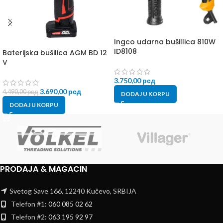
Ingco udarna bušillica 810W
ID8108
Baterijska bušilica AGM BD 12
V
3.750,00
рсд
3.690,00
рсд
4.490,00
рсд
DODAJ U KORPU
DODAJ U KORPU
PRODAJA & MAGACIN
Svetog Save 166, 12240 Kučevo, SRBIJA
Telefon #1:
060 085 02 62
Telefon #2:
063 195 92 97