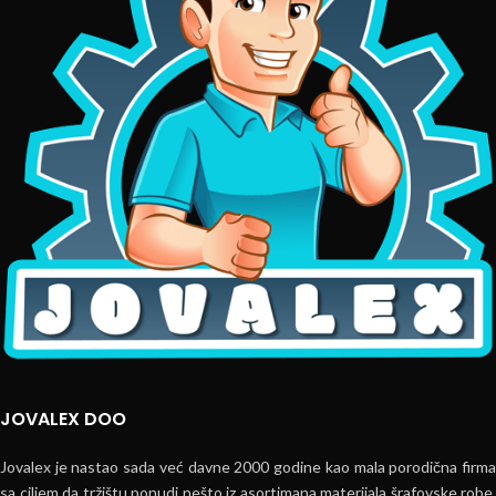
JOVALEX DOO
Jovalex je nastao sada već davne 2000 godine kao mala porodična firma
sa ciljem da tržištu ponudi nešto iz asortimana materijala šrafovske robe,