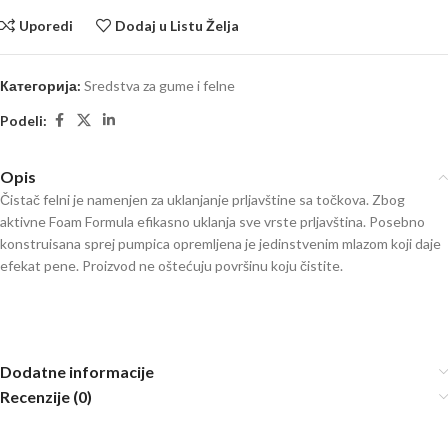
Uporedi
Dodaj u Listu Želja
Категорија:
Sredstva za gume i felne
Podeli:
Opis
Čistač felni je namenjen za uklanjanje prljavštine sa točkova. Zbog
aktivne Foam Formula efikasno uklanja sve vrste prljavština. Posebno
konstruisana sprej pumpica opremljena je jedinstvenim mlazom koji daje
efekat pene. Proizvod ne oštećuju površinu koju čistite.
Dodatne informacije
Recenzije (0)