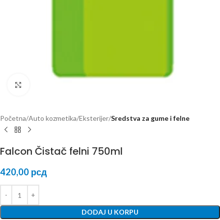
Kliknite za uvećanje
Početna
Auto kozmetika
Eksterijer
Sredstva za gume i felne
Falcon Čistač felni 750ml
420,00
рсд
DODAJ U KORPU