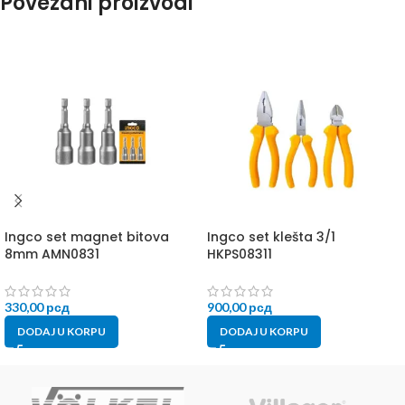
Povezani proizvodi
Ingco set magnet bitova
Ingco set klešta 3/1
8mm AMN0831
HKPS08311
330,00
рсд
900,00
рсд
DODAJ U KORPU
DODAJ U KORPU