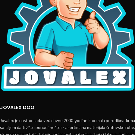
JOVALEX DOO
Jovalex je nastao sada već davne 2000 godine kao mala porodična firma
sa ciljem da tržištu ponudi nešto iz asortimana materijala šrafovske robe,
okova za nameštaj i stolariju, izolacionih materijala i boja i lakova. Tada već