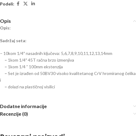
Podeli:
Opis
Opis:
Sadržaj seta:
– 10kom 1/4″ nasadnih ključeva: 5,6,7,8,9,10,11,12,13,14mm
–
1kom 1/4″ 45T račna brzo izmenjiva
–
1kom 1/4 ” 100mm ekstenzija
–
Set je izrađen od 50BV30 visoko kvalitetanog CrV hromiranog čelika
i
–
dolazi na plastičnoj visilici
Dodatne informacije
Recenzije (0)