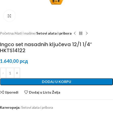
Kliknite za uvećanje
Početna
Alati i mašine
Setovi alata i pribora
Ingco set nasadnih ključeva 12/1 1/4″
HKTS14122
1.640,00
рсд
DODAJ U KORPU
Uporedi
Dodaj u Listu Želja
Категорија:
Setovi alata i pribora