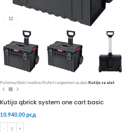
Kliknite za uvećanje
Početna
Alati i mašine
Koferi i organizeri za alat
Kutije za alat
Kutija qbrick system one cart basic
10.940,00
рсд