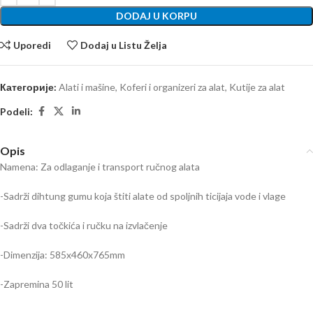
DODAJ U KORPU
Uporedi
Dodaj u Listu Želja
Категорије:
Alati i mašine
,
Koferi i organizeri za alat
,
Kutije za alat
Podeli:
Opis
Namena: Za odlaganje i transport ručnog alata
-Sadrži dihtung gumu koja štiti alate od spoljnih ticijaja vode i vlage
-Sadrži dva točkića i ručku na izvlačenje
-Dimenzija: 585x460x765mm
-Zapremina 50 lit