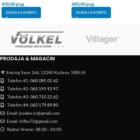
430,00
рсд
680,00
рсд
DODAJ U KORPU
DODAJ U KORPU
PRODAJA & MAGACIN
Svetog Save 166, 12240 Kučevo, SRBIJA
Telefon #1:
060 085 02 62
Telefon #2:
063 195 92 97
Telefon #3:
060 710 22 62
Telefon #4:
063 179 89 80
Email: jovalex.tr@gmail.com
Email: trifke72@gmail.com
Radno Vreme: 08:00 - 20:00