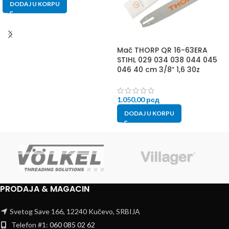
DODAJ U KORPU
Mač THORP QR 16-63ERA
STIHL 029 034 038 044 045
046 40 cm 3/8″ 1,6 30z
1.050,00
рсд
DODAJ U KORPU
PRODAJA & MAGACIN
Svetog Save 166, 12240 Kučevo, SRBIJA
Telefon #1:
060 085 02 62