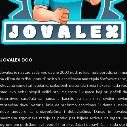
JOVALEX DOO
Jovalex je nastao sada već davne 2000 godine kao mala porodična firma
sa ciljem da tržištu ponudi nešto iz asortimana materijala šrafovske robe,
okova za nameštaj i stolariju, izolacionih materijala i boja i lakova. Tada već
smo oko sebe okupili veliki broj majstora i kupaca koji su počeli da
intenzivno sarađuju sa nama, a kasnije su nam i sa svojim novim
zahtevima davali vetar u krila da proširimo asortiman i uđemo u neke
nove ugovore sa proizvođačima i dobavljačima. Danas je Jovalex
savrmena trgovinska radnja sa preko pet hiljada artikala na lageru sa
ogromnom podrškom svih vodećih proizvođača i dobavljača, a sada ste i