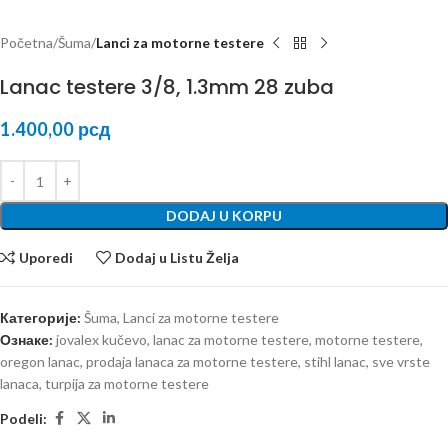
Početna
Šuma
Lanci za motorne testere
Lanac testere 3/8, 1.3mm 28 zuba
1.400,00
рсд
DODAJ U KORPU
Uporedi
Dodaj u Listu Želja
Категорије:
Šuma
,
Lanci za motorne testere
Ознаке:
jovalex kučevo
,
lanac za motorne testere
,
motorne testere
,
oregon lanac
,
prodaja lanaca za motorne testere
,
stihl lanac
,
sve vrste
lanaca
,
turpija za motorne testere
Podeli: