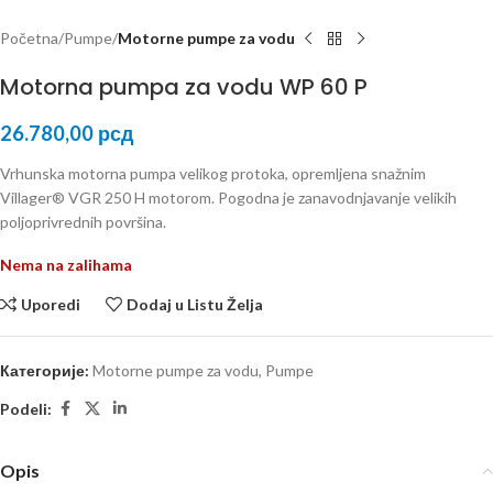
Početna
Pumpe
Motorne pumpe za vodu
Motorna pumpa za vodu WP 60 P
26.780,00
рсд
Vrhunska motorna pumpa velikog protoka, opremljena snažnim
Villager® VGR 250 H motorom. Pogodna je zanavodnjavanje velikih
poljoprivrednih površina.
Nema na zalihama
Uporedi
Dodaj u Listu Želja
Категорије:
Motorne pumpe za vodu
,
Pumpe
Podeli:
Opis