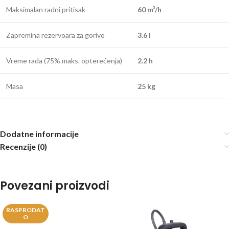
Maksimalan radni pritisak
60 m³/h
Zapremina rezervoara za gorivo
3.6 l
Vreme rada (75% maks. opterećenja)
2.2 h
Masa
25 kg
Dodatne informacije
Recenzije (0)
Povezani proizvodi
RASPRODAT
O