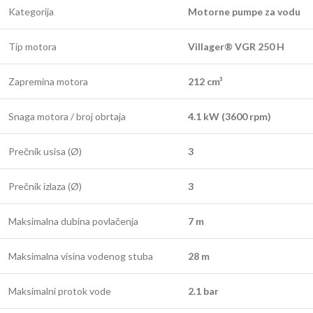
Kategorija
Motorne pumpe za vodu
Tip motora
Villager® VGR 250 H
Zapremina motora
212 cm³
Snaga motora / broj obrtaja
4.1 kW (3600 rpm)
Prečnik usisa (Ø)
3
Prečnik izlaza (Ø)
3
Maksimalna dubina povlačenja
7 m
Maksimalna visina vodenog stuba
28 m
Maksimalni protok vode
2.1 bar