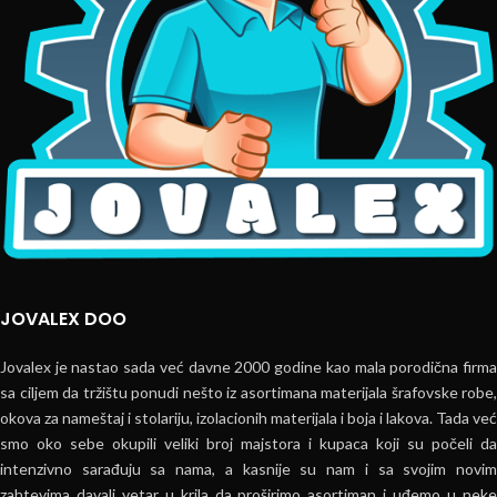
JOVALEX DOO
Jovalex je nastao sada već davne 2000 godine kao mala porodična firma
sa ciljem da tržištu ponudi nešto iz asortimana materijala šrafovske robe,
okova za nameštaj i stolariju, izolacionih materijala i boja i lakova. Tada već
smo oko sebe okupili veliki broj majstora i kupaca koji su počeli da
intenzivno sarađuju sa nama, a kasnije su nam i sa svojim novim
zahtevima davali vetar u krila da proširimo asortiman i uđemo u neke