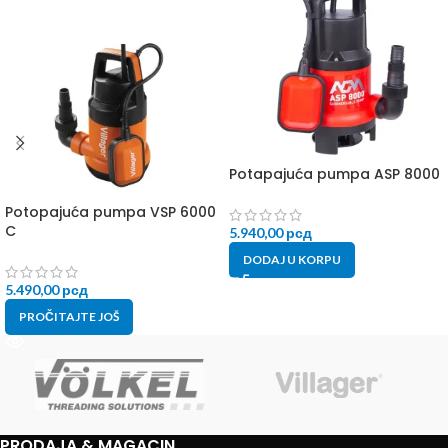
Potapajuća pumpa ASP 8000
Potopajuća pumpa VSP 6000
C
5.940,00
рсд
DODAJ U KORPU
5.490,00
рсд
PROČITAJTE JOŠ
PRODAJA & MAGACIN