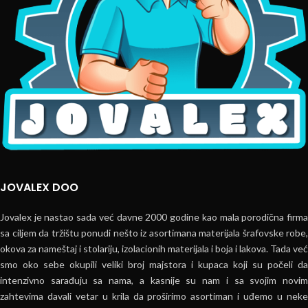
JOVALEX DOO
Jovalex je nastao sada već davne 2000 godine kao mala porodična firma
sa ciljem da tržištu ponudi nešto iz asortimana materijala šrafovske robe,
okova za nameštaj i stolariju, izolacionih materijala i boja i lakova. Tada već
smo oko sebe okupili veliki broj majstora i kupaca koji su počeli da
intenzivno sarađuju sa nama, a kasnije su nam i sa svojim novim
zahtevima davali vetar u krila da proširimo asortiman i uđemo u neke