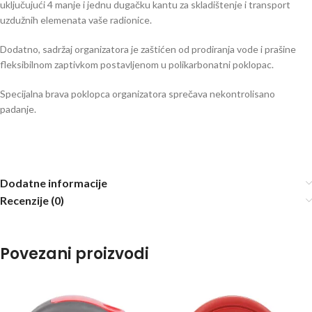
uključujući 4 manje i jednu dugačku kantu za skladištenje i transport
uzdužnih elemenata vaše radionice.
Dodatno, sadržaj organizatora je zaštićen od prodiranja vode i prašine
fleksibilnom zaptivkom postavljenom u polikarbonatni poklopac.
Specijalna brava poklopca organizatora sprečava nekontrolisano
padanje.
Dodatne informacije
Recenzije (0)
Povezani proizvodi