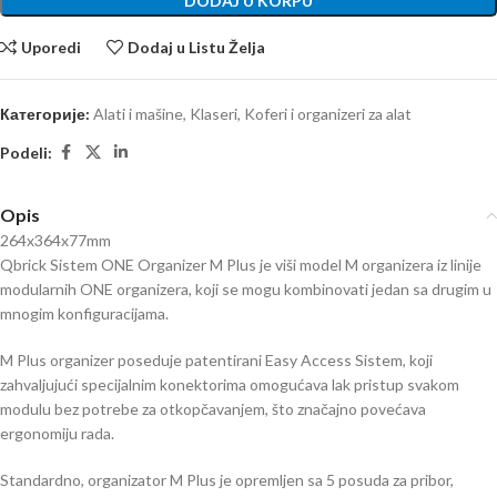
DODAJ U KORPU
Uporedi
Dodaj u Listu Želja
Категорије:
Alati i mašine
,
Klaseri
,
Koferi i organizeri za alat
Podeli:
Opis
264x364x77mm
Qbrick Sistem ONE Organizer M Plus je viši model M organizera iz linije
modularnih ONE organizera, koji se mogu kombinovati jedan sa drugim u
mnogim konfiguracijama.
M Plus organizer poseduje patentirani Easy Access Sistem, koji
zahvaljujući specijalnim konektorima omogućava lak pristup svakom
modulu bez potrebe za otkopčavanjem, što značajno povećava
ergonomiju rada.
Standardno, organizator M Plus je opremljen sa 5 posuda za pribor,