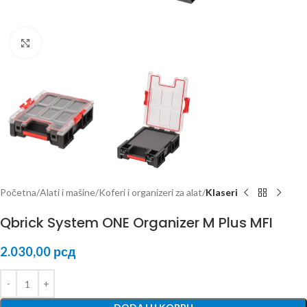
Kliknite za uvećanje
Početna
Alati i mašine
Koferi i organizeri za alat
Klaseri
Qbrick System ONE Organizer M Plus MFI
2.030,00
рсд