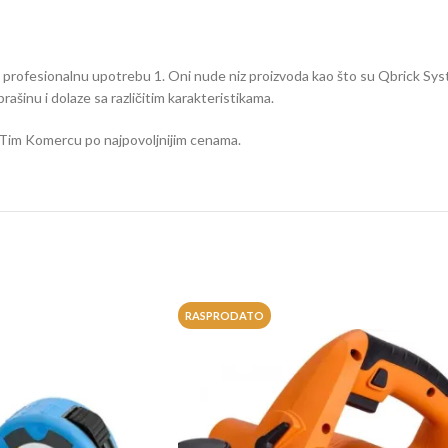
 za profesionalnu upotrebu 1. Oni nude niz proizvoda kao što su Qbric
šinu i dolaze sa različitim karakteristikama.
t u Tim Komercu po najpovoljnijim cenama.
RASPRODATO