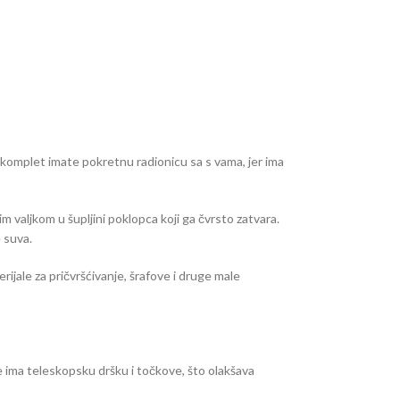
aj komplet imate pokretnu radionicu sa s vama, jer ima
m valjkom u šupljini poklopca koji ga čvrsto zatvara.
 suva.
rijale za pričvršćivanje, šrafove i druge male
đe ima teleskopsku dršku i točkove, što olakšava