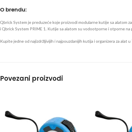
O brendu:
Qbrick System je preduzeće koje proizvodi modularne kutije sa alatom
i Qbrick System PRIME 1. Kutije sa alatom su vodootporne i otporne na pra
Kupite jedne od najizdržljivijih i najpouzdanijih kutija i organizera za ala
Povezani proizvodi