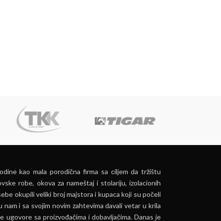
dine kao mala porodična firma sa ciljem da tržištu
vske robe, okova za nameštaj i stolariju, izolacionih
ebe okupili veliki broj majstora i kupaca koji su počeli
u nam i sa svojim novim zahtevima davali vetar u krila
e ugovore sa proizvođačima i dobavljačima. Danas je