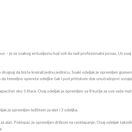
bus – je za svakog entuzijastu koji voli da radi profesionalni posao. Uz ov
 drugog da biste kreirali jednu jedinicu. Svaki odeljak je opremljen gumeni
 da temeljno operete odeljke čak i pod pritiskom dok unutrašnjost ostaje
pacitet oko 5 litara. Ovaj odeljak je opremljen sa 8 kutija za sve vaše mate
jak je opremljen ležištem za alat i 3 odeljka.
te za alat. Poklopac je opremljen drškom na rasklapanje. Ovaj odeljak tako
a.