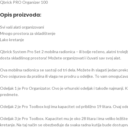
Qbrick PRO Organizer 100
Opis proizvoda:
Svi vaši alati organizovani
Mnogo prostora za skladištenje
Lako kretanje
Qbrick System Pro Set 2 mobilna radionica – ili bolje rečeno, alatni trolej
dosta skladišnog prostora! Možete organizovati i čuvati sav svoj alat.
Ova mobilna radionica se sastoji od tri dela. Možete ih slagati jedan preko
Ovo osigurava da prašina ili vlaga ne prodru u odeljke. To vam omogućava
Odeljak 1 je Pro Organizator. Ovo je vrhunski odeljak i takođe najmanji. Ka
predmete.
Odeljak 2 je Pro Toolbox koji ima kapacitet od približno 19 litara. Ovaj odel
Odeljak 3 je Pro Toolbox. Kapacitet mu je oko 28 litara i ima veliko ležiš
kretanje. Na taj način se obezbeđuje da svaka radna kutija bude dostupn