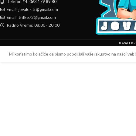
Telefon #4:
063 179 89 80
Email: jovalex.tr@gmail.com
Email: trifke72@gmail.com
Radno Vreme: 08:00 - 20:00
JOVALEX.R
Mi koristimo kolačiće da bismo poboljšali vaše iskustvo na našoj veb