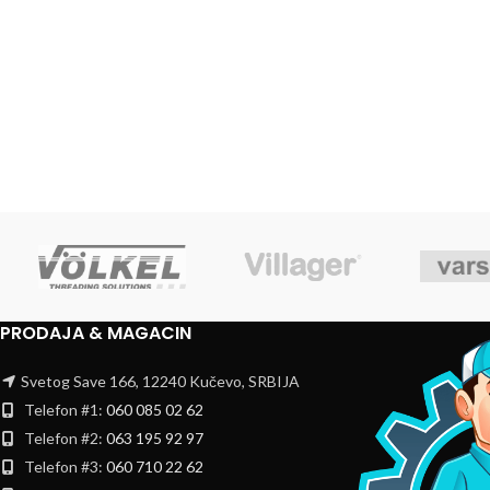
PRODAJA & MAGACIN
Svetog Save 166, 12240 Kučevo, SRBIJA
Telefon #1:
060 085 02 62
Telefon #2:
063 195 92 97
Telefon #3:
060 710 22 62