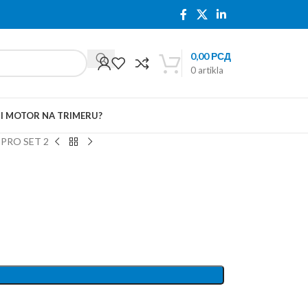
0,00
РСД
0
artikla
TI MOTOR NA TRIMERU?
 PRO SET 2