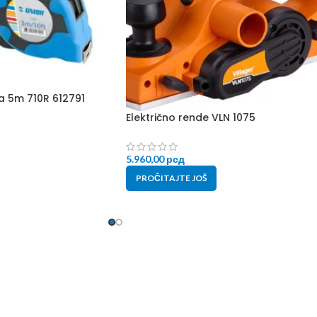
a 5m 710R 612791
Električno rende VLN 1075
5.960,00
рсд
PROČITAJTE JOŠ