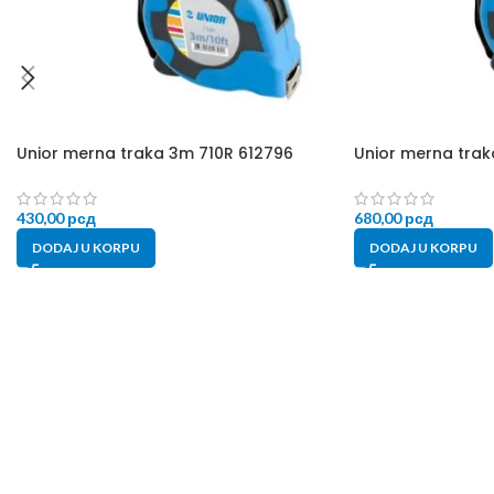
Unior merna traka 3m 710R 612796
Unior merna trak
430,00
рсд
680,00
рсд
DODAJ U KORPU
DODAJ U KORPU