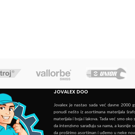
JOVALEX DOO
Jovalex je nastao sada već davne 2000 go
ponudi nešto iz asortimana materijala šrafo
materijala i boja i lakova. Tada već smo oko s
da intenzivno sarađuju sa nama, a kasnije s
da proširimo asortiman i uđemo u neke nov