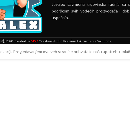
Jovalex savrmena trgovinska radnja sa 
podrškom svih vodećih proizvođača i doba
uspešnih...
MSD
S
2020 Created by
Creative Studio
. Premium E-Commerce Solutions.
 lokaciji. Pregledavanjem ove veb stranice prihvatate našu upotrebu kolači