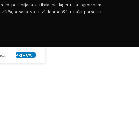
preko pet hiljada artikala na lageru sa ogromnom
vljača, a sada ste i vi dobrodošli u našu porodicu
ća.
PRIHVATI