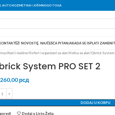
OVI, AUTO KOZMETIKA I JOŠ MNOGO TOGA
KONTAKT
NOVOSTI
NAJČEŠĆA PITANJA
KADA SE ISPLATI ZAMENI
tna
Alati i mašine
Koferi i organizeri za alat
Kolica za alat
Qbrick System
brick System PRO SET 2
.260,00
рсд
DODAJ U KORPU
poredi
Dodaj u Listu Želja