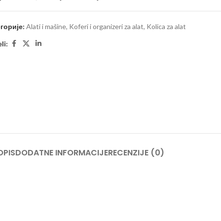
горије:
Alati i mašine
,
Koferi i organizeri za alat
,
Kolica za alat
li:
OPIS
DODATNE INFORMACIJE
RECENZIJE (0)