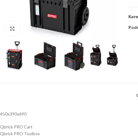
Кате
Pode
Kliknite za uvećanje
450x390x690
Qbrick PRO Cart
Qbrick PRO Toolbox