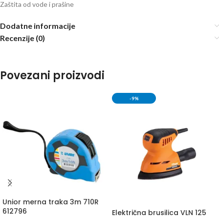
Zaštita od vode i prašine
Dodatne informacije
Recenzije (0)
Povezani proizvodi
-9%
Unior merna traka 3m 710R
612796
Električna brusilica VLN 125