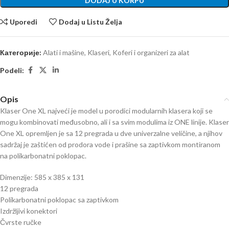
DODAJ U KORPU
Uporedi
Dodaj u Listu Želja
Категорије:
Alati i mašine
,
Klaseri
,
Koferi i organizeri za alat
Podeli:
Opis
Klaser One XL najveći je model u porodici modularnih klasera koji se
mogu kombinovati međusobno, ali i sa svim modulima iz ONE linije. Klaser
One XL opremljen je sa 12 pregrada u dve univerzalne veličine, a njihov
sadržaj je zaštićen od prodora vode i prašine sa zaptivkom montiranom
na polikarbonatni poklopac.
Dimenzije: 585 x 385 x 131
12 pregrada
Polikarbonatni poklopac sa zaptivkom
Izdržljivi konektori
Čvrste ručke