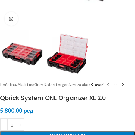
Kliknite za uvećanje
Početna
Alati i mašine
Koferi i organizeri za alat
Klaseri
Qbrick System ONE Organizer XL 2.0
5.800,00
рсд