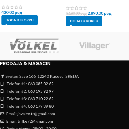
430,00
рсд
2.890,00
рсд
3.180,00
рсд
DODAJ U KORPU
DODAJ U KORPU
PRODAJA & MAGACIN
Svetog Save 166, 12240 Kučevo, SRBIJA
Telefon #1:
060 085 02 62
Telefon #2:
063 195 92 97
Telefon #3:
060 710 22 62
Telefon #4:
063 179 89 80
Email: jovalex.tr@gmail.com
Email: trifke72@gmail.com
Radno Vreme: 08:00 - 20:00