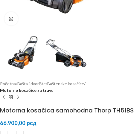
Kliknite za uvećanje
Početna
Bašta i dvorište
Baštenske kosačice
Motorne kosačice za travu
Motorna kosačica samohodna Thorp TH51BS
66.900,00
рсд