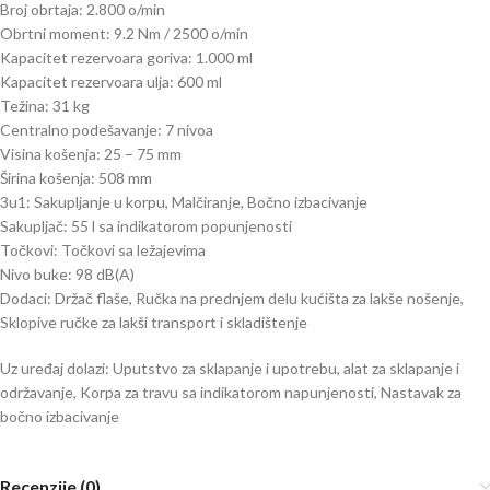
Broj obrtaja: 2.800 o/min
Obrtni moment: 9.2 Nm / 2500 o/min
Kapacitet rezervoara goriva: 1.000 ml
Kapacitet rezervoara ulja: 600 ml
Težina: 31 kg
Centralno podešavanje: 7 nivoa
Visina košenja: 25 – 75 mm
Širina košenja: 508 mm
3u1: Sakupljanje u korpu, Malčiranje, Bočno izbacivanje
Sakupljač: 55 l sa indikatorom popunjenosti
Točkovi: Točkovi sa ležajevima
Nivo buke: 98 dB(A)
Dodaci: Držač flaše, Ručka na prednjem delu kućišta za lakše nošenje,
Sklopive ručke za lakši transport i skladištenje
Uz uređaj dolazi: Uputstvo za sklapanje i upotrebu, alat za sklapanje i
održavanje, Korpa za travu sa indikatorom napunjenosti, Nastavak za
bočno izbacivanje
Recenzije (0)