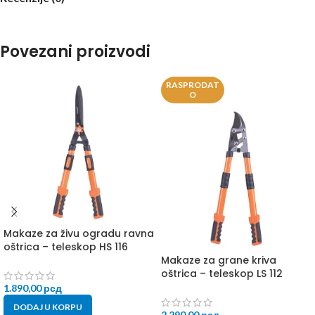
Povezani proizvodi
RASPRODAT
O
Makaze za živu ogradu ravna
oštrica – teleskop HS 116
Makaze za grane kriva
oštrica – teleskop LS 112
1.890,00
рсд
DODAJ U KORPU
2.290,00
рсд