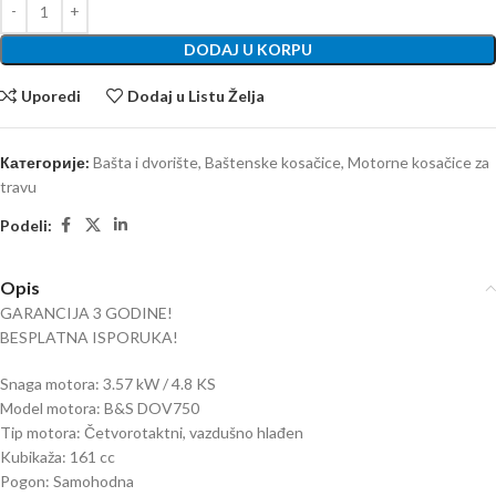
DODAJ U KORPU
Uporedi
Dodaj u Listu Želja
Категорије:
Bašta i dvorište
,
Baštenske kosačice
,
Motorne kosačice za
travu
Podeli:
Opis
GARANCIJA 3 GODINE!
BESPLATNA ISPORUKA!
Snaga motora: 3.57 kW / 4.8 KS
Model motora: B&S DOV750
Tip motora: Četvorotaktni, vazdušno hlađen
Kubikaža: 161 cc
Pogon: Samohodna