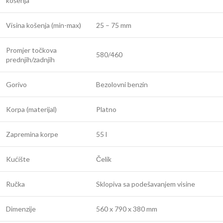
košenja
Visina košenja (min-max)
25 – 75 mm
Promjer točkova
580/460
prednjih/zadnjih
Gorivo
Bezolovni benzin
Korpa (materijal)
Platno
Zapremina korpe
55 l
Kućište
Čelik
Ručka
Sklopiva sa podešavanjem visine
Dimenzije
560 x 790 x 380 mm