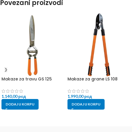
Povezani proizvodi
Makaze za travu GS 125
Makaze za grane LS 108
1.140,00
рсд
1.990,00
рсд
DODAJ U KORPU
DODAJ U KORPU