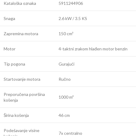
Kataloška oznaka
5911244906
Snaga
2.6 kW / 3.5 KS
Zapremina motora
150 cm³
Motor
4-taktni zrakom hlađen motor benzin
Tip pogona
Gurajući
Startovanje motora
Ručno
Preporučena površina
1000 m²
košenja
Širina košenja
46 cm
Podešavanje visine
7x centralno