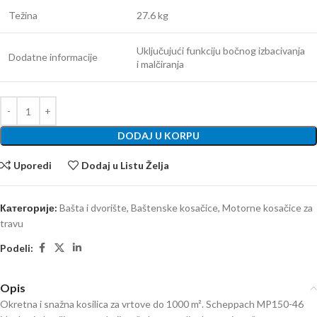
Težina
27.6 kg
Uključujući funkciju bočnog izbacivanja
Dodatne informacije
i malčiranja
DODAJ U KORPU
Uporedi
Dodaj u Listu Želja
Категорије:
Bašta i dvorište
,
Baštenske kosačice
,
Motorne kosačice za
travu
Podeli:
Opis
Okretna i snažna kosilica za vrtove do 1000 m². Scheppach MP150-46