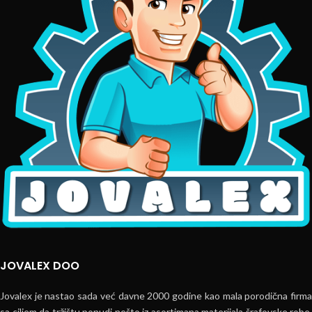
JOVALEX DOO
Jovalex je nastao sada već davne 2000 godine kao mala porodična firma
sa ciljem da tržištu ponudi nešto iz asortimana materijala šrafovske robe,