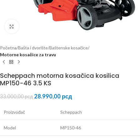
Kliknite za uvećanje
Početna
Bašta i dvorište
Baštenske kosačice
Motorne kosačice za travu
Scheppach motorna kosačica kosilica
MP150-46 3.5 KS
28.990,00
рсд
33.000,00
рсд
Proizvođač
Scheppach
Model
MP150-46