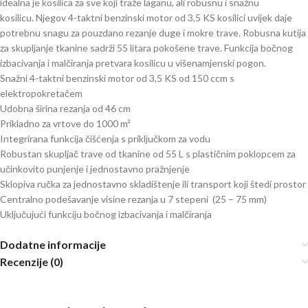
idealna je kosilica za sve koji traže laganu, ali robusnu i snažnu
kosilicu. Njegov 4-taktni benzinski motor od 3,5 KS kosilici uvijek daje
potrebnu snagu za pouzdano rezanje duge i mokre trave. Robusna kutija
za skupljanje tkanine sadrži 55 litara pokošene trave. Funkcija bočnog
izbacivanja i malčiranja pretvara kosilicu u višenamjenski pogon.
Snažni 4-taktni benzinski motor od 3,5 KS od 150 ccm s
elektropokretačem
Udobna širina rezanja od 46 cm
Prikladno za vrtove do 1000 m²
Integrirana funkcija čišćenja s priključkom za vodu
Robustan skupljač trave od tkanine od 55 L s plastičnim poklopcem za
učinkovito punjenje i jednostavno pražnjenje
Sklopiva ručka za jednostavno skladištenje ili transport koji štedi prostor
Centralno podešavanje visine rezanja u 7 stepeni (25 – 75 mm)
Uključujući funkciju bočnog izbacivanja i malčiranja
Dodatne informacije
Recenzije (0)