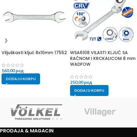
Viljuškasti ključ 8x10mm 17552
WSA6108 VILASTI KLJUČ SA
RAČNOM I KRCKALICOM 8 mm
WADFOW
160,00
рсд
DODAJ U KORPU
250,00
рсд
DODAJ U KORPU
PRODAJA & MAGACIN