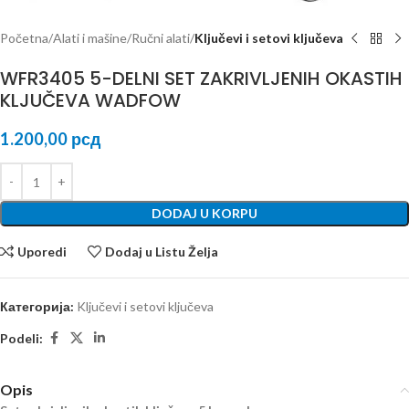
Početna
Alati i mašine
Ručni alati
Ključevi i setovi ključeva
WFR3405 5-DELNI SET ZAKRIVLJENIH OKASTIH
KLJUČEVA WADFOW
1.200,00
рсд
DODAJ U KORPU
Uporedi
Dodaj u Listu Želja
Категорија:
Ključevi i setovi ključeva
Podeli:
Opis