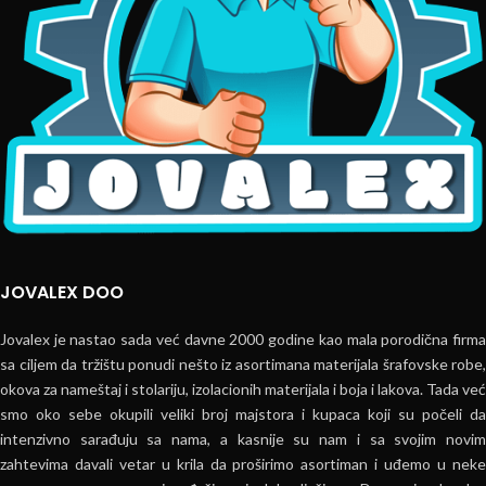
JOVALEX DOO
Jovalex je nastao sada već davne 2000 godine kao mala porodična firma
sa ciljem da tržištu ponudi nešto iz asortimana materijala šrafovske robe,
okova za nameštaj i stolariju, izolacionih materijala i boja i lakova. Tada već
smo oko sebe okupili veliki broj majstora i kupaca koji su počeli da
intenzivno sarađuju sa nama, a kasnije su nam i sa svojim novim
zahtevima davali vetar u krila da proširimo asortiman i uđemo u neke